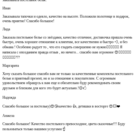
Иван
Заказывала тапочки и одеяло, качество на высоте. Положили полотенце в подарок,
очень приятно! Спасибо большое!
Лида
Заказала постельное белье со звёздами, качество отличное, доставочка пришла очень
быстро, очень хорошее отношение к клиентам, все качественно и быстро 💨, и без
обмана ! Особенно радует то , что его гладить совершенно не нужно👍🏻👍🏻🙈😄 Я
написала с опозданием правда отзыв , но ничего... спасибо вам огромное 😍👍🏻👍🏻👏🏻
👌🏻👌🏻👌🏻???
Маргарита
Хочу сказать большое спасибо вам не только за качественные комплекты постельного
белья и приятный презент, но и за отношение к покупателям. С огромным
удовольствием обращусь к вам еще и обязательно буду рекомендовать своим
друзьям и близким для кого это будет актуально.!😊🖒
Надежда
Спасибо большое за постельку)😍😘качество 👍, детишки в восторге 😍💥❤️
Анжела
Спасибо большое! Качество постельного превосходное, цвета сказочные!!! Буду
пользоваться только вашими услугами ☝️