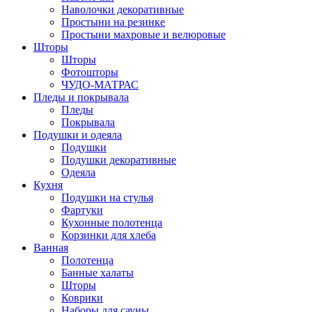
Наволочки декоративные
Простыни на резинке
Простыни махровые и велюровые
Шторы
Шторы
Фотошторы
ЧУДО-МАТРАС
Пледы и покрывала
Пледы
Покрывала
Подушки и одеяла
Подушки
Подушки декоративные
Одеяла
Кухня
Подушки на стулья
Фартуки
Кухонные полотенца
Корзинки для хлеба
Ванная
Полотенца
Банные халаты
Шторы
Коврики
Наборы для сауны