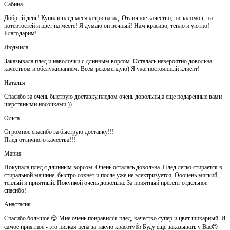
Сабина
Добрый день! Купили плед месяца три назад. Отличное качество, ни заломов, ни
потертостей и цвет на месте! Я думаю он вечный! Нам красиво, тепло и уютно!
Благодарим!
Людмила
Заказывала плед и наволочки с длинным ворсом. Осталась невероятно довольна
качеством и обслуживанием. Всем рекомендую) Я уже постоянный клиент!
Наталья
Спасибо за очень быструю доставку,пледом очень довольны,а еще подаренные вами
шерстяными носочками ))
Ольга
Огромное спасибо за быструю доставку!!!
Плед отличного качества!!!
Мария
Покупала плед с длинным ворсом. Очень осталась довольна. Плед легко стирается в
стиральной машине, быстро сохнет и после уже не электризуется. Ооочень мягкий,
теплый и приятный. Покупкой очень довольна. За приятный презент отдельное
спасибо!
Анастасия
Спасибо большое 😊 Мне очень понравился плед, качество супер и цвет шикарный. И
самое приятное - это низкая цена за такую красоту👍 Буду ещё заказывать у Вас😊