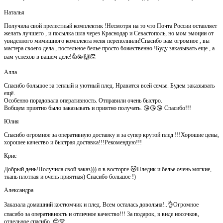
Наталья
Получила свой прелестный комплектик !Несмотря на то что Почта России оставляет
желать лучшего , и посылка шла через Краснодар и Севастополь, но мом эмоции от
увиденного мимишного комплекта меня переполнили!Спасибо вам огромное , вы
мастера своего дела , постельное белье просто божественно !Буду заказывать еще , а
вам успехов в вашем деле!👍💫🙌👏
Алла
Спасибо большое за теплый и уютный плед. Нравится всей семье. Будем заказывать
ещё.
Особенно порадовала оперативность. Отправили очень быстро.
Вобщем приятно было заказывать и приятно получать. 😘😘😘 Спасибо!!!
Юлия
Спасибо огромное за оперативную доставку и за супер крутой плед !!!Хорошие цены,
хорошее качество и быстрая доставка!!!Рекомендую!!!
Крис
Добрый день!Получила свой заказ))) я в восторге 😻Пледик и белье очень мягкие,
ткань плотная и очень приятная) Спасибо большое !)
Александра
Заказала домашний костюмчик и плед. Всем осталась довольна!..👌Огромное
спасибо за оперативность и отличное качество!!! За подарок, в виде носочков,
отдельное спасибо..😊💛