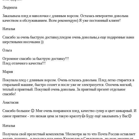
Людмила
Заказывала плед и наволочки с длинным ворсом. Осталась невероятно довольна
качеством и обслуживанием. Всем рекомендую) Я уже постоянный клиент!
Наталья
Спасибо за очень быструю доставку,пледом очень довольны,а еще подаренные вами
шерстяными носочками ))
Ольга
Огромное спасибо за быструю доставку!!!
Плед отличного качества!!!
Мария
Покупала плед с длинным ворсом. Очень осталась довольна. Плед легко стирается в
стиральной машине, быстро сохнет и после уже не электризуется. Ооочень мягкий,
теплый и приятный. Покупкой очень довольна. За приятный презент отдельное
спасибо!
Анастасия
Спасибо большое 😊 Мне очень понравился плед, качество супер и цвет шикарный. И
самое приятное - это низкая цена за такую красоту👍 Буду ещё заказывать у Вас😊
Наталья
Получила свой прелестный комплектик !Несмотря на то что Почта России оставляет
желать лучшего , и посылка шла через Краснодар и Севастополь, но мом эмоции от