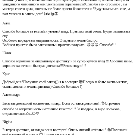
увиденного мимишного комплекта меня переполнили!Спасибо вам огромное , вы
мастера своего дела , постельное белье просто божественно !Буду заказывать еще , а
вам успехов в вашем деле!👍💫🙌👏
Алла
Спасибо большое за теплый и уютный плед. Нравится всей семье. Будем заказывать
ещё.
Особенно порадовала оперативность. Отправили очень быстро.
Вобщем приятно было заказывать и приятно получать. 😘😘😘 Спасибо!!!
Юлия
Спасибо огромное за оперативную доставку и за супер крутой плед !!!Хорошие цены,
хорошее качество и быстрая доставка!!!Рекомендую!!!
Крис
Добрый день!Получила свой заказ))) я в восторге 😻Пледик и белье очень мягкие,
ткань плотная и очень приятная) Спасибо большое !)
Александра
Заказала домашний костюмчик и плед. Всем осталась довольна!..👌Огромное
спасибо за оперативность и отличное качество!!! За подарок, в виде носочков,
отдельное спасибо..😊💛
Nigina
Быстрая доставка, от пледа все в восторге! Очень мягкий и тёплый ! 😍Положили
ещё маленький подарок 😊Думаю заказать ещё