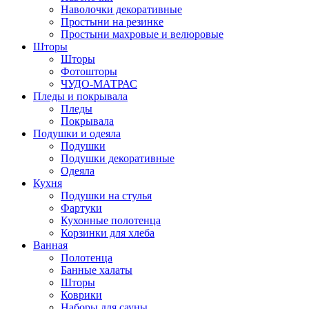
Наволочки декоративные
Простыни на резинке
Простыни махровые и велюровые
Шторы
Шторы
Фотошторы
ЧУДО-МАТРАС
Пледы и покрывала
Пледы
Покрывала
Подушки и одеяла
Подушки
Подушки декоративные
Одеяла
Кухня
Подушки на стулья
Фартуки
Кухонные полотенца
Корзинки для хлеба
Ванная
Полотенца
Банные халаты
Шторы
Коврики
Наборы для сауны