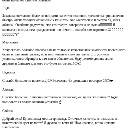
очень приятно! Спасибо большое!
Лида
Заказала постельное белье со звёздами, качество отличное, доставочка пришла очень
быстро, очень хорошее отношение к клиентам, все качественно и быстро 💨, и без
обмана ! Особенно радует то , что его гладить совершенно не нужно👍🏻👍🏻🙈😄 Я
написала с опозданием правда отзыв , но ничего... спасибо вам огромное 😍👍🏻👍🏻👏🏻
👌🏻👌🏻👌🏻???
Маргарита
Хочу сказать большое спасибо вам не только за качественные комплекты постельного
белья и приятный презент, но и за отношение к покупателям. С огромным
удовольствием обращусь к вам еще и обязательно буду рекомендовать своим
друзьям и близким для кого это будет актуально.!😊🖒
Надежда
Спасибо большое за постельку)😍😘качество 👍, детишки в восторге 😍💥❤️
Анжела
Спасибо большое! Качество постельного превосходное, цвета сказочные!!! Буду
пользоваться только вашими услугами ☝️
Сабина
Добрый день! Купили плед месяца три назад. Отличное качество, ни заломов, ни
потертостей и цвет на месте! Я думаю он вечный! Нам красиво, тепло и уютно!
Благодарим!