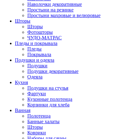
Наволочки декоративные
Простыни на резинке
Простыни махровые и велюровые
Шторы
Шторы
Фотошторы
ЧУДО-МАТРАС
Пледы и покрывала
Пледы
Покрывала
Подушки и одеяла
Подушки
Подушки декоративные
Одеяла
Кухня
Подушки на стулья
Фартуки
Кухонные полотенца
Корзинки для хлеба
Ванная
Полотенца
Банные халаты
Шторы
Коврики
Наборы для сауны