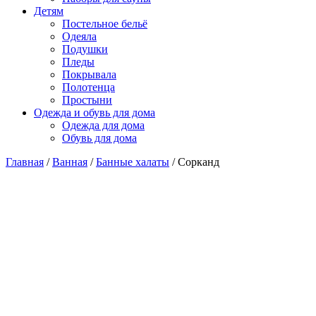
Детям
Постельное бельё
Одеяла
Подушки
Пледы
Покрывала
Полотенца
Простыни
Одежда и обувь для дома
Одежда для дома
Обувь для дома
Главная
/
Ванная
/
Банные халаты
/ Сорканд