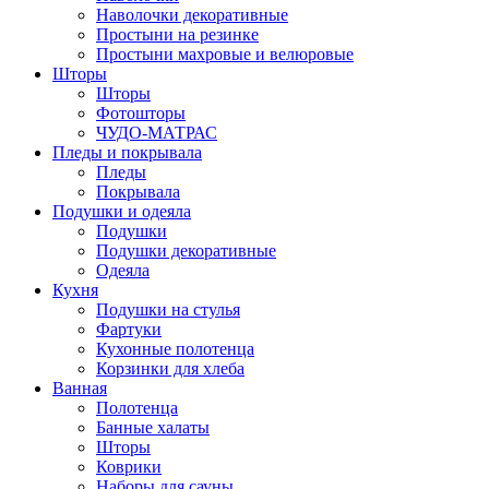
Наволочки декоративные
Простыни на резинке
Простыни махровые и велюровые
Шторы
Шторы
Фотошторы
ЧУДО-МАТРАС
Пледы и покрывала
Пледы
Покрывала
Подушки и одеяла
Подушки
Подушки декоративные
Одеяла
Кухня
Подушки на стулья
Фартуки
Кухонные полотенца
Корзинки для хлеба
Ванная
Полотенца
Банные халаты
Шторы
Коврики
Наборы для сауны