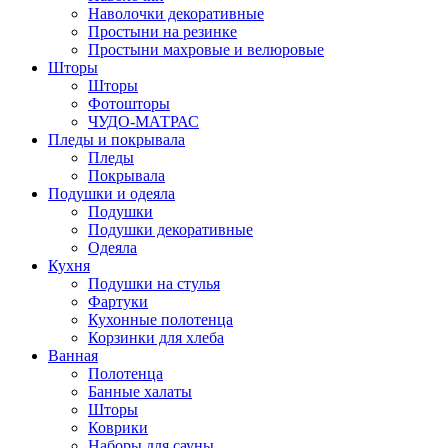
Наволочки декоративные
Простыни на резинке
Простыни махровые и велюровые
Шторы
Шторы
Фотошторы
ЧУДО-МАТРАС
Пледы и покрывала
Пледы
Покрывала
Подушки и одеяла
Подушки
Подушки декоративные
Одеяла
Кухня
Подушки на стулья
Фартуки
Кухонные полотенца
Корзинки для хлеба
Ванная
Полотенца
Банные халаты
Шторы
Коврики
Наборы для сауны