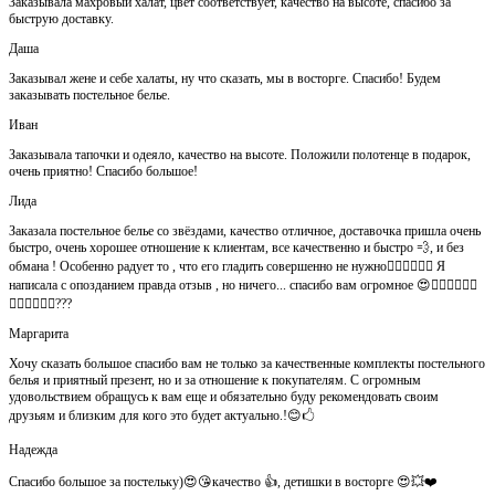
Заказывала махровый халат, цвет соответствует, качество на высоте, спасибо за
быструю доставку.
Даша
Заказывал жене и себе халаты, ну что сказать, мы в восторге. Спасибо! Будем
заказывать постельное белье.
Иван
Заказывала тапочки и одеяло, качество на высоте. Положили полотенце в подарок,
очень приятно! Спасибо большое!
Лида
Заказала постельное белье со звёздами, качество отличное, доставочка пришла очень
быстро, очень хорошее отношение к клиентам, все качественно и быстро 💨, и без
обмана ! Особенно радует то , что его гладить совершенно не нужно👍🏻👍🏻🙈😄 Я
написала с опозданием правда отзыв , но ничего... спасибо вам огромное 😍👍🏻👍🏻👏🏻
👌🏻👌🏻👌🏻???
Маргарита
Хочу сказать большое спасибо вам не только за качественные комплекты постельного
белья и приятный презент, но и за отношение к покупателям. С огромным
удовольствием обращусь к вам еще и обязательно буду рекомендовать своим
друзьям и близким для кого это будет актуально.!😊🖒
Надежда
Спасибо большое за постельку)😍😘качество 👍, детишки в восторге 😍💥❤️