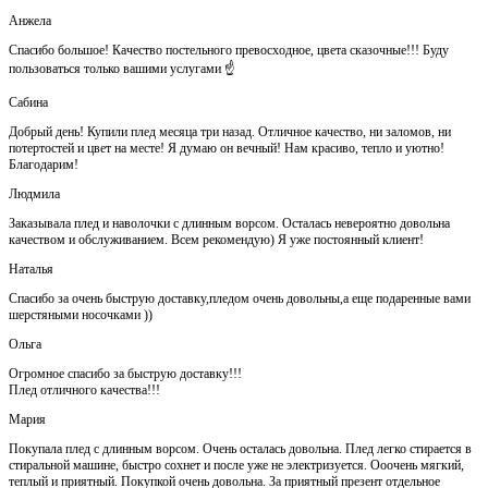
Анжела
Спасибо большое! Качество постельного превосходное, цвета сказочные!!! Буду
пользоваться только вашими услугами ☝️
Сабина
Добрый день! Купили плед месяца три назад. Отличное качество, ни заломов, ни
потертостей и цвет на месте! Я думаю он вечный! Нам красиво, тепло и уютно!
Благодарим!
Людмила
Заказывала плед и наволочки с длинным ворсом. Осталась невероятно довольна
качеством и обслуживанием. Всем рекомендую) Я уже постоянный клиент!
Наталья
Спасибо за очень быструю доставку,пледом очень довольны,а еще подаренные вами
шерстяными носочками ))
Ольга
Огромное спасибо за быструю доставку!!!
Плед отличного качества!!!
Мария
Покупала плед с длинным ворсом. Очень осталась довольна. Плед легко стирается в
стиральной машине, быстро сохнет и после уже не электризуется. Ооочень мягкий,
теплый и приятный. Покупкой очень довольна. За приятный презент отдельное