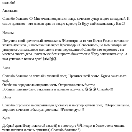
спасибо!
Анастасия
Спасибо большое 😊 Мне очень понравился плед, качество супер и цвет шикарный. И
самое приятное - это низкая цена за такую красоту👍 Буду ещё заказывать у Вас😊
Наталья
Получила свой прелестный комплектик !Несмотря на то что Почта России оставляет
желать лучшего , и посылка шла через Краснодар и Севастополь, но мом эмоции от
увиденного мимишного комплекта меня переполнили!Спасибо вам огромное , вы
мастера своего дела , постельное белье просто божественно !Буду заказывать еще , а
вам успехов в вашем деле!👍💫🙌👏
Алла
Спасибо большое за теплый и уютный плед. Нравится всей семье. Будем заказывать
ещё.
Особенно порадовала оперативность. Отправили очень быстро.
Вобщем приятно было заказывать и приятно получать. 😘😘😘 Спасибо!!!
Юлия
Спасибо огромное за оперативную доставку и за супер крутой плед !!!Хорошие цены,
хорошее качество и быстрая доставка!!!Рекомендую!!!
Крис
Добрый день!Получила свой заказ))) я в восторге 😻Пледик и белье очень мягкие,
ткань плотная и очень приятная) Спасибо большое !)