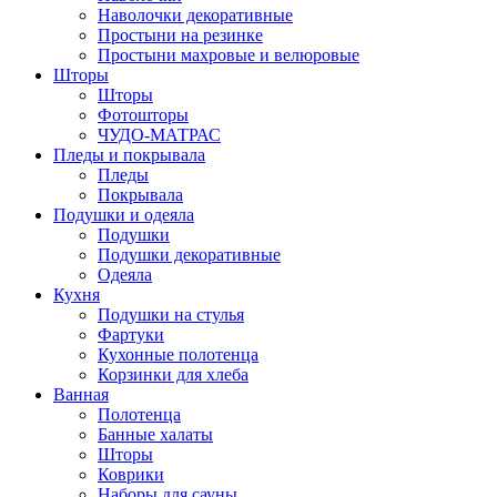
Наволочки декоративные
Простыни на резинке
Простыни махровые и велюровые
Шторы
Шторы
Фотошторы
ЧУДО-МАТРАС
Пледы и покрывала
Пледы
Покрывала
Подушки и одеяла
Подушки
Подушки декоративные
Одеяла
Кухня
Подушки на стулья
Фартуки
Кухонные полотенца
Корзинки для хлеба
Ванная
Полотенца
Банные халаты
Шторы
Коврики
Наборы для сауны