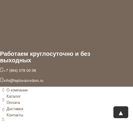
раз
для
подарк
и
тапочк
в
подаро
с
комплек
Валент
Работаем круглосуточно и без
выходных
+7 (964) 578 00 08
info@teplovamvdom.ru
О компании
Каталог
Оплата
Доставка
▲
Контакты