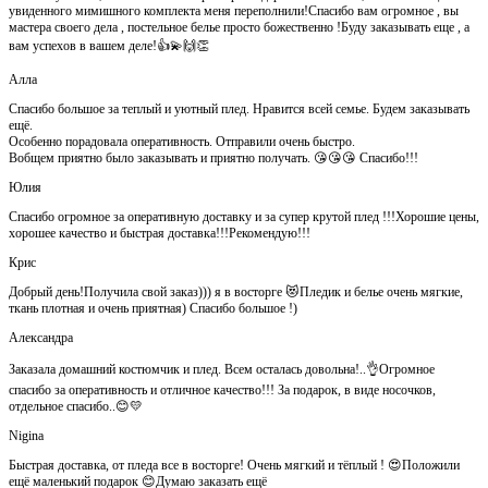
увиденного мимишного комплекта меня переполнили!Спасибо вам огромное , вы
мастера своего дела , постельное белье просто божественно !Буду заказывать еще , а
вам успехов в вашем деле!👍💫🙌👏
Алла
Спасибо большое за теплый и уютный плед. Нравится всей семье. Будем заказывать
ещё.
Особенно порадовала оперативность. Отправили очень быстро.
Вобщем приятно было заказывать и приятно получать. 😘😘😘 Спасибо!!!
Юлия
Спасибо огромное за оперативную доставку и за супер крутой плед !!!Хорошие цены,
хорошее качество и быстрая доставка!!!Рекомендую!!!
Крис
Добрый день!Получила свой заказ))) я в восторге 😻Пледик и белье очень мягкие,
ткань плотная и очень приятная) Спасибо большое !)
Александра
Заказала домашний костюмчик и плед. Всем осталась довольна!..👌Огромное
спасибо за оперативность и отличное качество!!! За подарок, в виде носочков,
отдельное спасибо..😊💛
Nigina
Быстрая доставка, от пледа все в восторге! Очень мягкий и тёплый ! 😍Положили
ещё маленький подарок 😊Думаю заказать ещё