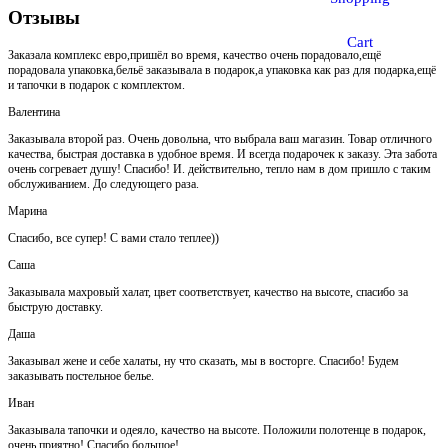
Отзывы
Cart
Заказала комплекс евро,пришёл во время, качество очень порадовало,ещё
порадовала упаковка,бельё заказывала в подарок,а упаковка как раз для подарка,ещё
и тапочки в подарок с комплектом.
Валентина
Заказывала второй раз. Очень довольна, что выбрала ваш магазин. Товар отличного
качества, быстрая доставка в удобное время. И всегда подарочек к заказу. Эта забота
очень согревает душу! Спасибо! И. действительно, тепло нам в дом пришло с таким
обслуживанием. До следующего раза.
Марина
Спасибо, все супер! С вами стало теплее))
Саша
Заказывала махровый халат, цвет соответствует, качество на высоте, спасибо за
быструю доставку.
Даша
Заказывал жене и себе халаты, ну что сказать, мы в восторге. Спасибо! Будем
заказывать постельное белье.
Иван
Заказывала тапочки и одеяло, качество на высоте. Положили полотенце в подарок,
очень приятно! Спасибо большое!