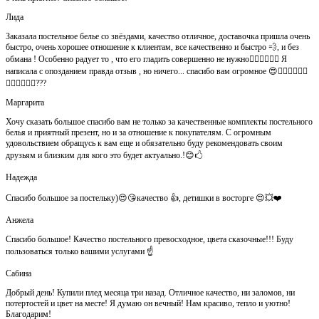
Лида
Заказала постельное белье со звёздами, качество отличное, доставочка пришла очень
быстро, очень хорошее отношение к клиентам, все качественно и быстро 💨, и без
обмана ! Особенно радует то , что его гладить совершенно не нужно👍🏻👍🏻🙈😄 Я
написала с опозданием правда отзыв , но ничего... спасибо вам огромное 😍👍🏻👍🏻👏🏻
👌🏻👌🏻👌🏻???
Маргарита
Хочу сказать большое спасибо вам не только за качественные комплекты постельного
белья и приятный презент, но и за отношение к покупателям. С огромным
удовольствием обращусь к вам еще и обязательно буду рекомендовать своим
друзьям и близким для кого это будет актуально.!😊🖒
Надежда
Спасибо большое за постельку)😍😘качество 👍, детишки в восторге 😍💥❤️
Анжела
Спасибо большое! Качество постельного превосходное, цвета сказочные!!! Буду
пользоваться только вашими услугами ☝️
Сабина
Добрый день! Купили плед месяца три назад. Отличное качество, ни заломов, ни
потертостей и цвет на месте! Я думаю он вечный! Нам красиво, тепло и уютно!
Благодарим!