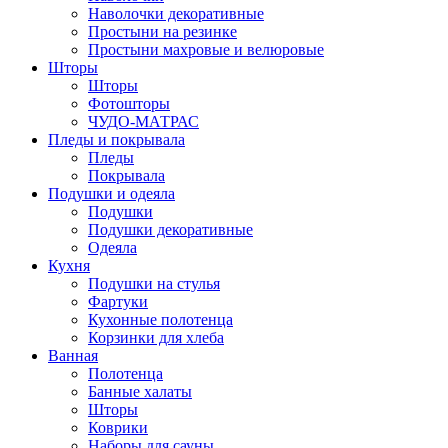
Наволочки декоративные
Простыни на резинке
Простыни махровые и велюровые
Шторы
Шторы
Фотошторы
ЧУДО-МАТРАС
Пледы и покрывала
Пледы
Покрывала
Подушки и одеяла
Подушки
Подушки декоративные
Одеяла
Кухня
Подушки на стулья
Фартуки
Кухонные полотенца
Корзинки для хлеба
Ванная
Полотенца
Банные халаты
Шторы
Коврики
Наборы для сауны