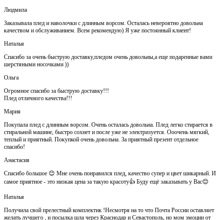
Людмила
Заказывала плед и наволочки с длинным ворсом. Осталась невероятно довольна
качеством и обслуживанием. Всем рекомендую) Я уже постоянный клиент!
Наталья
Спасибо за очень быструю доставку,пледом очень довольны,а еще подаренные вами
шерстяными носочками ))
Ольга
Огромное спасибо за быструю доставку!!!
Плед отличного качества!!!
Мария
Покупала плед с длинным ворсом. Очень осталась довольна. Плед легко стирается в
стиральной машине, быстро сохнет и после уже не электризуется. Ооочень мягкий,
теплый и приятный. Покупкой очень довольна. За приятный презент отдельное
спасибо!
Анастасия
Спасибо большое 😊 Мне очень понравился плед, качество супер и цвет шикарный. И
самое приятное - это низкая цена за такую красоту👍 Буду ещё заказывать у Вас😊
Наталья
Получила свой прелестный комплектик !Несмотря на то что Почта России оставляет
желать лучшего , и посылка шла через Краснодар и Севастополь, но мом эмоции от