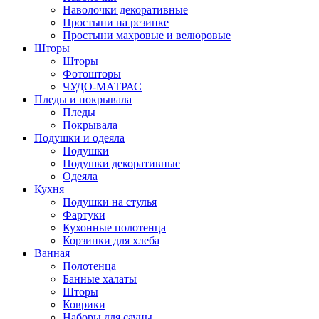
Наволочки декоративные
Простыни на резинке
Простыни махровые и велюровые
Шторы
Шторы
Фотошторы
ЧУДО-МАТРАС
Пледы и покрывала
Пледы
Покрывала
Подушки и одеяла
Подушки
Подушки декоративные
Одеяла
Кухня
Подушки на стулья
Фартуки
Кухонные полотенца
Корзинки для хлеба
Ванная
Полотенца
Банные халаты
Шторы
Коврики
Наборы для сауны