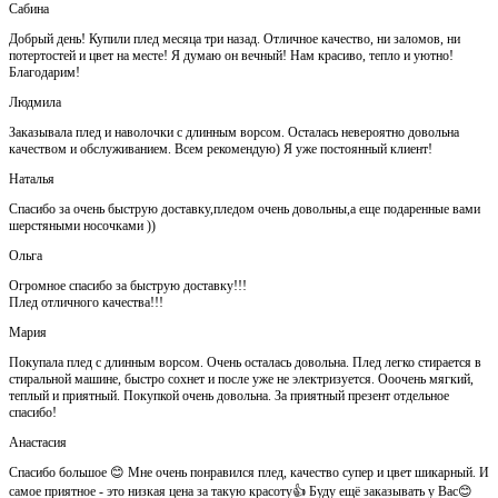
Сабина
Добрый день! Купили плед месяца три назад. Отличное качество, ни заломов, ни
потертостей и цвет на месте! Я думаю он вечный! Нам красиво, тепло и уютно!
Благодарим!
Людмила
Заказывала плед и наволочки с длинным ворсом. Осталась невероятно довольна
качеством и обслуживанием. Всем рекомендую) Я уже постоянный клиент!
Наталья
Спасибо за очень быструю доставку,пледом очень довольны,а еще подаренные вами
шерстяными носочками ))
Ольга
Огромное спасибо за быструю доставку!!!
Плед отличного качества!!!
Мария
Покупала плед с длинным ворсом. Очень осталась довольна. Плед легко стирается в
стиральной машине, быстро сохнет и после уже не электризуется. Ооочень мягкий,
теплый и приятный. Покупкой очень довольна. За приятный презент отдельное
спасибо!
Анастасия
Спасибо большое 😊 Мне очень понравился плед, качество супер и цвет шикарный. И
самое приятное - это низкая цена за такую красоту👍 Буду ещё заказывать у Вас😊