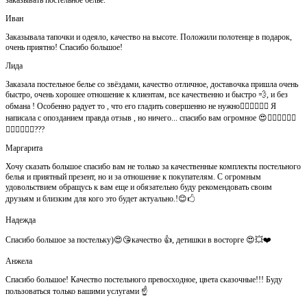
Иван
Заказывала тапочки и одеяло, качество на высоте. Положили полотенце в подарок,
очень приятно! Спасибо большое!
Лида
Заказала постельное белье со звёздами, качество отличное, доставочка пришла очень
быстро, очень хорошее отношение к клиентам, все качественно и быстро 💨, и без
обмана ! Особенно радует то , что его гладить совершенно не нужно👍🏻👍🏻🙈😄 Я
написала с опозданием правда отзыв , но ничего... спасибо вам огромное 😍👍🏻👍🏻👏🏻
👌🏻👌🏻👌🏻???
Маргарита
Хочу сказать большое спасибо вам не только за качественные комплекты постельного
белья и приятный презент, но и за отношение к покупателям. С огромным
удовольствием обращусь к вам еще и обязательно буду рекомендовать своим
друзьям и близким для кого это будет актуально.!😊🖒
Надежда
Спасибо большое за постельку)😍😘качество 👍, детишки в восторге 😍💥❤️
Анжела
Спасибо большое! Качество постельного превосходное, цвета сказочные!!! Буду
пользоваться только вашими услугами ☝️