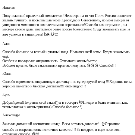
Наталья
Получила свой прелестный комплектик !Несмотря на то что Почта России оставляет
желать лучшего , и посылка шла через Краснодар и Севастополь, но мом эмоции от
увиденного мимишного комплекта меня переполнили!Спасибо вам огромное , вы
мастера своего дела , постельное белье просто божественно !Буду заказывать еще , а
вам успехов в вашем деле!👍💫🙌👏
Алла
Спасибо большое за теплый и уютный плед. Нравится всей семье. Будем заказывать
ещё.
Особенно порадовала оперативность. Отправили очень быстро.
Вобщем приятно было заказывать и приятно получать. 😘😘😘 Спасибо!!!
Юлия
Спасибо огромное за оперативную доставку и за супер крутой плед !!!Хорошие цены,
хорошее качество и быстрая доставка!!!Рекомендую!!!
Крис
Добрый день!Получила свой заказ))) я в восторге 😻Пледик и белье очень мягкие,
ткань плотная и очень приятная) Спасибо большое !)
Александра
Заказала домашний костюмчик и плед. Всем осталась довольна!..👌Огромное
спасибо за оперативность и отличное качество!!! За подарок, в виде носочков,
отдельное спасибо..😊💛