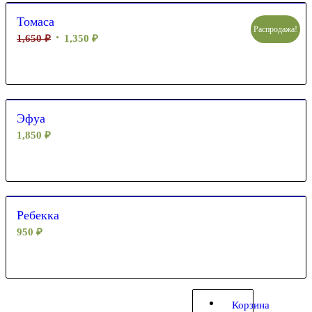
Томаса
Распродажа!
1,650
₽
1,350
₽
Эфуа
1,850
₽
Ребекка
950
₽
Корзина