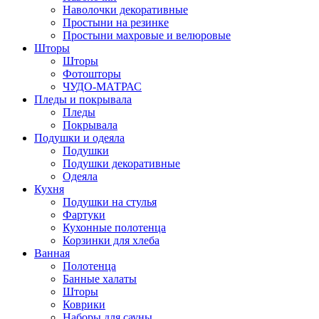
Наволочки декоративные
Простыни на резинке
Простыни махровые и велюровые
Шторы
Шторы
Фотошторы
ЧУДО-МАТРАС
Пледы и покрывала
Пледы
Покрывала
Подушки и одеяла
Подушки
Подушки декоративные
Одеяла
Кухня
Подушки на стулья
Фартуки
Кухонные полотенца
Корзинки для хлеба
Ванная
Полотенца
Банные халаты
Шторы
Коврики
Наборы для сауны