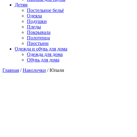
Детям
Постельное бельё
Одеяла
Подушки
Пледы
Покрывала
Полотенца
Простыни
Одежда и обувь для дома
Одежда для дома
Обувь для дома
Главная
/
Наволочки
/ Юлали