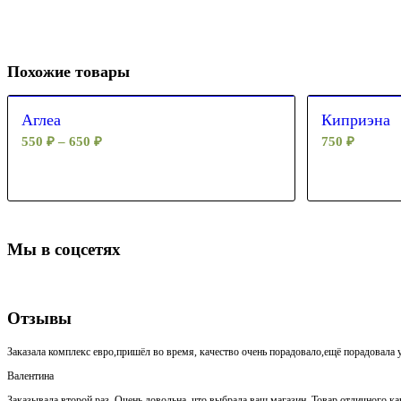
Похожие товары
Аглеа
Киприэна
550
₽
–
650
₽
750
₽
Мы в соцсетях
Отзывы
Заказала комплекс евро,пришёл во время, качество очень порадовало,ещё порадовала у
Валентина
Заказывала второй раз. Очень довольна, что выбрала ваш магазин. Товар отличного кач