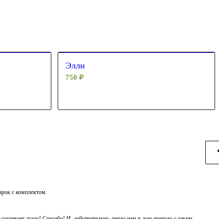
Элли
750
₽
дарок с комплектом.
ь согревает душу! Спасибо! И. действительно, тепло нам в дом пришло с таким