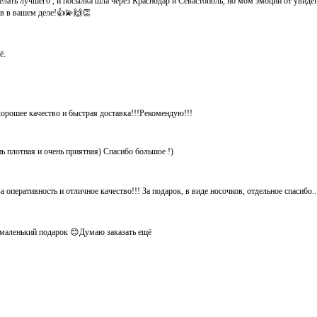
елать лучшего , и посылка шла через Краснодар и Севастополь, но мом эмоции от увид
хов в вашем деле!👍💫🙌👏
ё.
хорошее качество и быстрая доставка!!!Рекомендую!!!
нь плотная и очень приятная) Спасибо большое !)
 оперативность и отличное качество!!! За подарок, в виде носочков, отдельное спасибо.
ё маленький подарок 😊Думаю заказать ещё