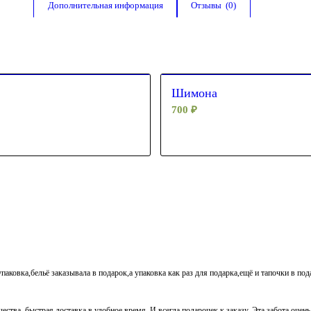
Дополнительная информация
Отзывы  (0)
Шимона
700
₽
паковка,бельё заказывала в подарок,а упаковка как раз для подарка,ещё и тапочки в по
ества, быстрая доставка в удобное время. И всегда подарочек к заказу. Эта забота очен