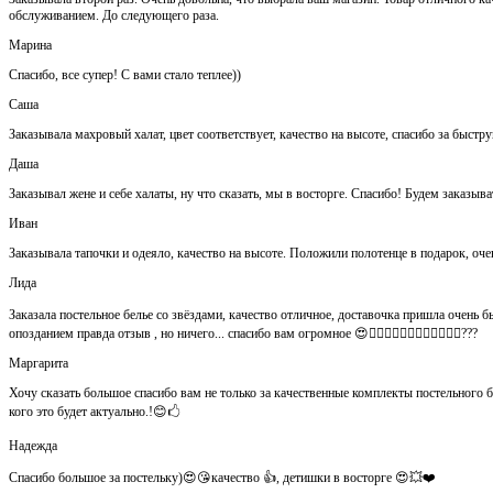
обслуживанием. До следующего раза.
Марина
Спасибо, все супер! С вами стало теплее))
Саша
Заказывала махровый халат, цвет соответствует, качество на высоте, спасибо за быстр
Даша
Заказывал жене и себе халаты, ну что сказать, мы в восторге. Спасибо! Будем заказыва
Иван
Заказывала тапочки и одеяло, качество на высоте. Положили полотенце в подарок, оч
Лида
Заказала постельное белье со звёздами, качество отличное, доставочка пришла очень быс
опозданием правда отзыв , но ничего... спасибо вам огромное 😍👍🏻👍🏻👏🏻👌🏻👌🏻👌🏻???
Маргарита
Хочу сказать большое спасибо вам не только за качественные комплекты постельного 
кого это будет актуально.!😊🖒
Надежда
Спасибо большое за постельку)😍😘качество 👍, детишки в восторге 😍💥❤️