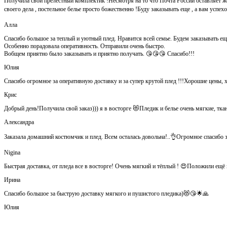
Получила свой прелестный комплектик !Несмотря на то что Почта России оставляет ж
своего дела , постельное белье просто божественно !Буду заказывать еще , а вам успе
Алла
Спасибо большое за теплый и уютный плед. Нравится всей семье. Будем заказывать ещ
Особенно порадовала оперативность. Отправили очень быстро.
Вобщем приятно было заказывать и приятно получать. 😘😘😘 Спасибо!!!
Юлия
Спасибо огромное за оперативную доставку и за супер крутой плед !!!Хорошие цены, 
Крис
Добрый день!Получила свой заказ))) я в восторге 😻Пледик и белье очень мягкие, тка
Александра
Заказала домашний костюмчик и плед. Всем осталась довольна!..👌Огромное спасибо за
Nigina
Быстрая доставка, от пледа все в восторге! Очень мягкий и тёплый ! 😍Положили ещ
Ирина
Спасибо большое за быструю доставку мягкого и пушистого пледика)😻😘🌟🙏
Юлия