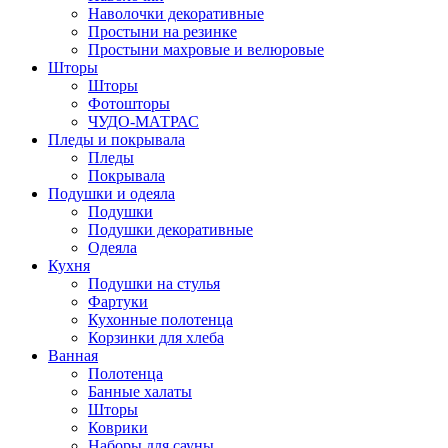
Наволочки декоративные
Простыни на резинке
Простыни махровые и велюровые
Шторы
Шторы
Фотошторы
ЧУДО-МАТРАС
Пледы и покрывала
Пледы
Покрывала
Подушки и одеяла
Подушки
Подушки декоративные
Одеяла
Кухня
Подушки на стулья
Фартуки
Кухонные полотенца
Корзинки для хлеба
Ванная
Полотенца
Банные халаты
Шторы
Коврики
Наборы для сауны