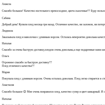
Анжела
Спасибо большое! Качество постельного превосходное, цвета сказочные!!! Буду польз
Сабина
Добрый день! Купили плед месяца три назад. Отличное качество, ни заломов, ни потер
Людмила
Заказывала плед и наволочки с длинным ворсом. Осталась невероятно довольна каче
Наталья
Спасибо за очень быструю доставку,пледом очень довольны,а еще подаренные вами ш
Ольга
Огромное спасибо за быструю доставку!!!
Плед отличного качества!!!
Мария
Покупала плед с длинным ворсом. Очень осталась довольна. Плед легко стирается в ст
Анастасия
Спасибо большое 😊 Мне очень понравился плед, качество супер и цвет шикарный. И са
Наталья