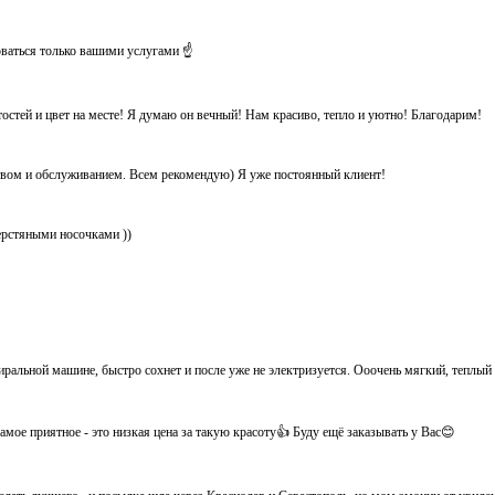
оваться только вашими услугами ☝️
тостей и цвет на месте! Я думаю он вечный! Нам красиво, тепло и уютно! Благодарим!
ством и обслуживанием. Всем рекомендую) Я уже постоянный клиент!
ерстяными носочками ))
иральной машине, быстро сохнет и после уже не электризуется. Ооочень мягкий, теплый
мое приятное - это низкая цена за такую красоту👍 Буду ещё заказывать у Вас😊