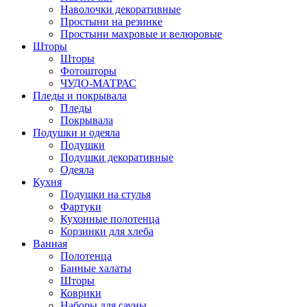
Наволочки декоративные
Простыни на резинке
Простыни махровые и велюровые
Шторы
Шторы
Фотошторы
ЧУДО-МАТРАС
Пледы и покрывала
Пледы
Покрывала
Подушки и одеяла
Подушки
Подушки декоративные
Одеяла
Кухня
Подушки на стулья
Фартуки
Кухонные полотенца
Корзинки для хлеба
Ванная
Полотенца
Банные халаты
Шторы
Коврики
Наборы для сауны