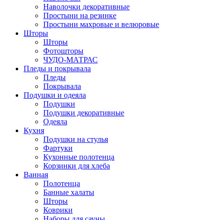
Наволочки декоративные
Простыни на резинке
Простыни махровые и велюровые
Шторы
Шторы
Фотошторы
ЧУДО-МАТРАС
Пледы и покрывала
Пледы
Покрывала
Подушки и одеяла
Подушки
Подушки декоративные
Одеяла
Кухня
Подушки на стулья
Фартуки
Кухонные полотенца
Корзинки для хлеба
Ванная
Полотенца
Банные халаты
Шторы
Коврики
Наборы для сауны