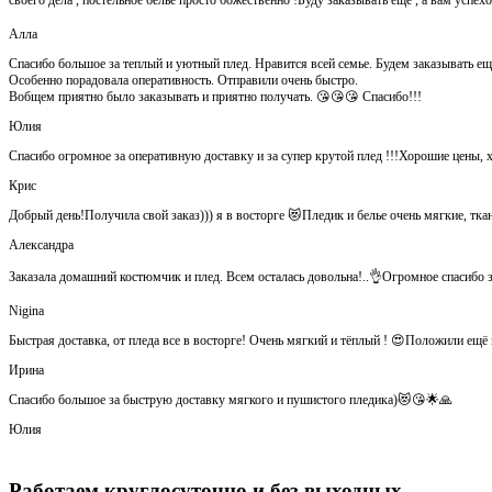
своего дела , постельное белье просто божественно !Буду заказывать еще , а вам успе
Алла
Спасибо большое за теплый и уютный плед. Нравится всей семье. Будем заказывать ещ
Особенно порадовала оперативность. Отправили очень быстро.
Вобщем приятно было заказывать и приятно получать. 😘😘😘 Спасибо!!!
Юлия
Спасибо огромное за оперативную доставку и за супер крутой плед !!!Хорошие цены, 
Крис
Добрый день!Получила свой заказ))) я в восторге 😻Пледик и белье очень мягкие, тка
Александра
Заказала домашний костюмчик и плед. Всем осталась довольна!..👌Огромное спасибо за
Nigina
Быстрая доставка, от пледа все в восторге! Очень мягкий и тёплый ! 😍Положили ещ
Ирина
Спасибо большое за быструю доставку мягкого и пушистого пледика)😻😘🌟🙏
Юлия
Работаем круглосуточно и без выходных