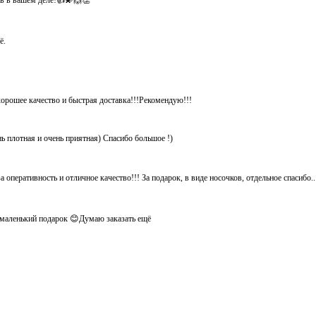
хов в вашем деле!👍💫🙌👏
ё.
хорошее качество и быстрая доставка!!!Рекомендую!!!
нь плотная и очень приятная) Спасибо большое !)
 оперативность и отличное качество!!! За подарок, в виде носочков, отдельное спасибо.
ё маленький подарок 😊Думаю заказать ещё