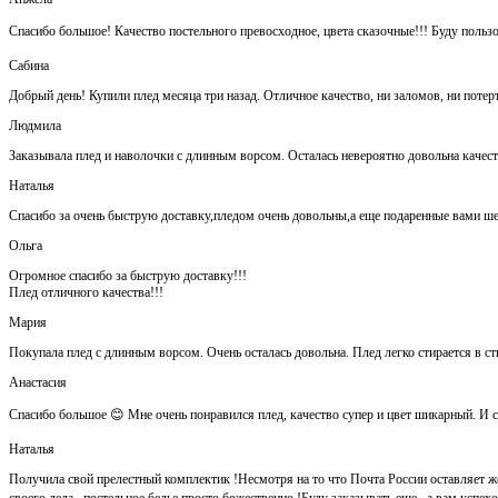
Спасибо большое! Качество постельного превосходное, цвета сказочные!!! Буду польз
Сабина
Добрый день! Купили плед месяца три назад. Отличное качество, ни заломов, ни потер
Людмила
Заказывала плед и наволочки с длинным ворсом. Осталась невероятно довольна каче
Наталья
Спасибо за очень быструю доставку,пледом очень довольны,а еще подаренные вами ш
Ольга
Огромное спасибо за быструю доставку!!!
Плед отличного качества!!!
Мария
Покупала плед с длинным ворсом. Очень осталась довольна. Плед легко стирается в ст
Анастасия
Спасибо большое 😊 Мне очень понравился плед, качество супер и цвет шикарный. И са
Наталья
Получила свой прелестный комплектик !Несмотря на то что Почта России оставляет ж