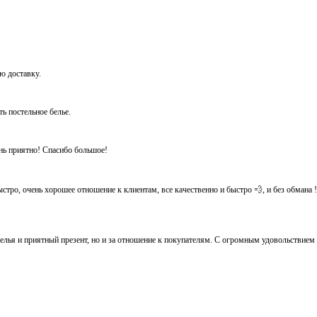
ую доставку.
ть постельное белье.
ень приятно! Спасибо большое!
тро, очень хорошее отношение к клиентам, все качественно и быстро 💨, и без обмана ! Ос
белья и приятный презент, но и за отношение к покупателям. С огромным удовольствием