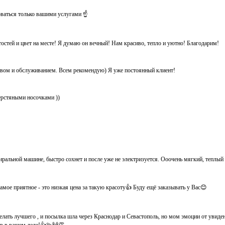
оваться только вашими услугами ☝️
тостей и цвет на месте! Я думаю он вечный! Нам красиво, тепло и уютно! Благодарим!
ством и обслуживанием. Всем рекомендую) Я уже постоянный клиент!
ерстяными носочками ))
иральной машине, быстро сохнет и после уже не электризуется. Ооочень мягкий, теплый
мое приятное - это низкая цена за такую красоту👍 Буду ещё заказывать у Вас😊
елать лучшего , и посылка шла через Краснодар и Севастополь, но мом эмоции от увид