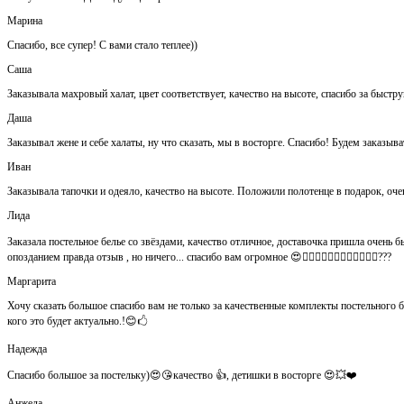
Марина
Спасибо, все супер! С вами стало теплее))
Саша
Заказывала махровый халат, цвет соответствует, качество на высоте, спасибо за быстр
Даша
Заказывал жене и себе халаты, ну что сказать, мы в восторге. Спасибо! Будем заказыва
Иван
Заказывала тапочки и одеяло, качество на высоте. Положили полотенце в подарок, оч
Лида
Заказала постельное белье со звёздами, качество отличное, доставочка пришла очень быс
опозданием правда отзыв , но ничего... спасибо вам огромное 😍👍🏻👍🏻👏🏻👌🏻👌🏻👌🏻???
Маргарита
Хочу сказать большое спасибо вам не только за качественные комплекты постельного 
кого это будет актуально.!😊🖒
Надежда
Спасибо большое за постельку)😍😘качество 👍, детишки в восторге 😍💥❤️
Анжела