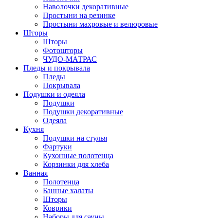
Наволочки декоративные
Простыни на резинке
Простыни махровые и велюровые
Шторы
Шторы
Фотошторы
ЧУДО-МАТРАС
Пледы и покрывала
Пледы
Покрывала
Подушки и одеяла
Подушки
Подушки декоративные
Одеяла
Кухня
Подушки на стулья
Фартуки
Кухонные полотенца
Корзинки для хлеба
Ванная
Полотенца
Банные халаты
Шторы
Коврики
Наборы для сауны