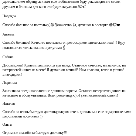
удовольствием обращусь к вам еще и обязательно буду рекомендовать своим
друзьям и близким для кого это будет актуально.!😊🖒
Надежда
Спасибо большое за постельку)😍😘качество 👍, детишки в восторге 😍💥❤️
Анжела
Спасибо большое! Качество постельного превосходное, цвета сказочные!!! Буду
пользоваться только вашими услугами ☝️
Сабина
Добрый день! Купили плед месяца три назад. Отличное качество, ни заломов, ни
потертостей и цвет на месте! Я думаю он вечный! Нам красиво, тепло и уютно!
Благодарим!
Людмила
Заказывала плед и наволочки с длинным ворсом. Осталась невероятно довольна
качеством и обслуживанием. Всем рекомендую) Я уже постоянный клиент!
Наталья
Спасибо за очень быструю доставку,пледом очень довольны,а еще подаренные вами
шерстяными носочками ))
Ольга
Огромное спасибо за быструю доставку!!!