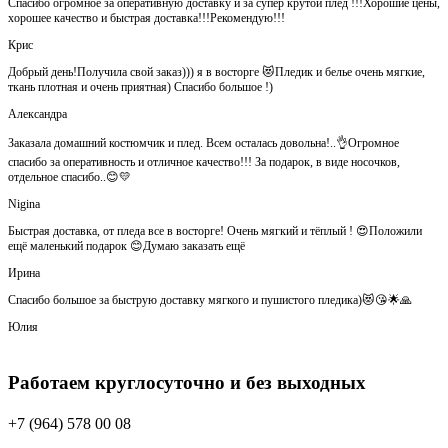
Спасибо огромное за оперативную доставку и за супер крутой плед !!!Хорошие цены,
хорошее качество и быстрая доставка!!!Рекомендую!!!
Крис
Добрый день!Получила свой заказ))) я в восторге 😻Пледик и белье очень мягкие,
ткань плотная и очень приятная) Спасибо большое !)
Александра
Заказала домашний костюмчик и плед. Всем осталась довольна!..👌Огромное
спасибо за оперативность и отличное качество!!! За подарок, в виде носочков,
отдельное спасибо..😊💛
Nigina
Быстрая доставка, от пледа все в восторге! Очень мягкий и тёплый ! 😍Положили
ещё маленький подарок 😊Думаю заказать ещё
Ирина
Спасибо большое за быструю доставку мягкого и пушистого пледика)😻😘🌟🙏
Юлия
Работаем круглосуточно и без выходных
+7 (964) 578 00 08