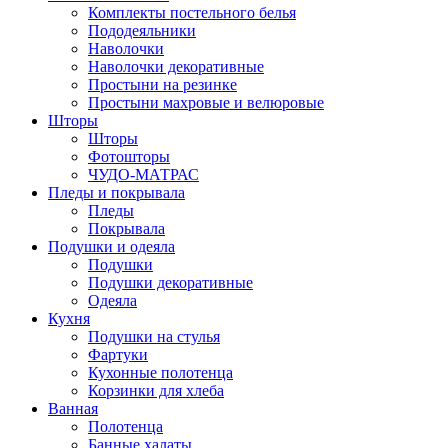
Комплекты постельного белья
Пододеяльники
Наволочки
Наволочки декоративные
Простыни на резинке
Простыни махровые и велюровые
Шторы
Шторы
Фотошторы
ЧУДО-МАТРАС
Пледы и покрывала
Пледы
Покрывала
Подушки и одеяла
Подушки
Подушки декоративные
Одеяла
Кухня
Подушки на стулья
Фартуки
Кухонные полотенца
Корзинки для хлеба
Ванная
Полотенца
Банные халаты