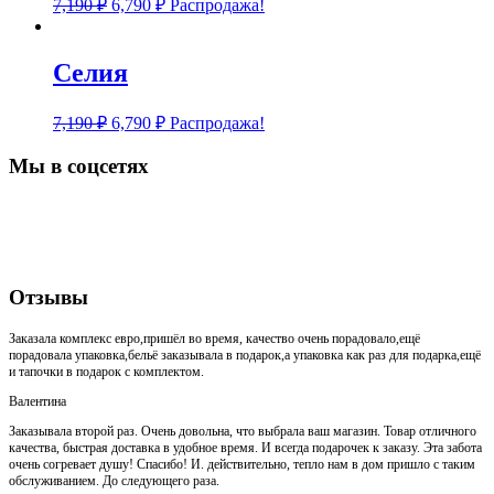
7,190
₽
6,790
₽
Распродажа!
Селия
7,190
₽
6,790
₽
Распродажа!
Мы в соцсетях
Отзывы
Заказала комплекс евро,пришёл во время, качество очень порадовало,ещё
порадовала упаковка,бельё заказывала в подарок,а упаковка как раз для подарка,ещё
и тапочки в подарок с комплектом.
Валентина
Заказывала второй раз. Очень довольна, что выбрала ваш магазин. Товар отличного
качества, быстрая доставка в удобное время. И всегда подарочек к заказу. Эта забота
очень согревает душу! Спасибо! И. действительно, тепло нам в дом пришло с таким
обслуживанием. До следующего раза.