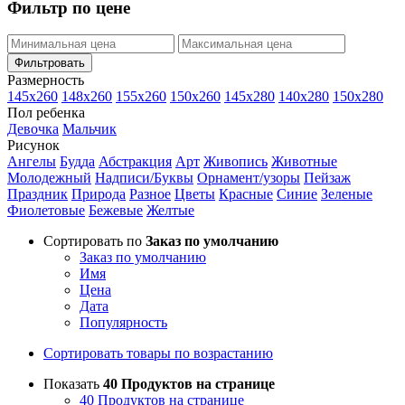
Фильтр по цене
Фильтровать
Размерность
145х260
148х260
155х260
150х260
145х280
140х280
150х280
Пол ребенка
Девочка
Мальчик
Рисунок
Ангелы
Будда
Абстракция
Арт
Живопись
Животные
Молодежный
Надписи/Буквы
Орнамент/узоры
Пейзаж
Праздник
Природа
Разное
Цветы
Красные
Синие
Зеленые
Фиолетовые
Бежевые
Желтые
Сортировать по
Заказ по умолчанию
Заказ по умолчанию
Имя
Цена
Дата
Популярность
Сортировать товары по возрастанию
Показать
40 Продуктов на странице
40 Продуктов на странице