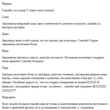
Марина
Спасибо, все супер! С вами стало теплее))
Саша
Заказывала махровый халат, цвет соответствует, качество на высоте, спасибо за
быструю доставку.
Даша
Заказывал жене и себе халаты, ну что сказать, мы в восторге. Спасибо! Будем
заказывать постельное белье.
Иван
Заказывала тапочки и одеяло, качество на высоте. Положили полотенце в подарок,
очень приятно! Спасибо большое!
Лида
Заказала постельное белье со звёздами, качество отличное, доставочка пришла очень
быстро, очень хорошее отношение к клиентам, все качественно и быстро 💨, и без
обмана ! Особенно радует то , что его гладить совершенно не нужно👍🏻👍🏻🙈😄 Я
написала с опозданием правда отзыв , но ничего... спасибо вам огромное 😍👍🏻👍🏻👏🏻
👌🏻👌🏻👌🏻???
Маргарита
Хочу сказать большое спасибо вам не только за качественные комплекты постельного
белья и приятный презент, но и за отношение к покупателям. С огромным