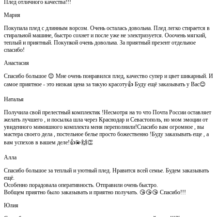
Плед отличного качества!!!
Мария
Покупала плед с длинным ворсом. Очень осталась довольна. Плед легко стирается в
стиральной машине, быстро сохнет и после уже не электризуется. Ооочень мягкий,
теплый и приятный. Покупкой очень довольна. За приятный презент отдельное
спасибо!
Анастасия
Спасибо большое 😊 Мне очень понравился плед, качество супер и цвет шикарный. И
самое приятное - это низкая цена за такую красоту👍 Буду ещё заказывать у Вас😊
Наталья
Получила свой прелестный комплектик !Несмотря на то что Почта России оставляет
желать лучшего , и посылка шла через Краснодар и Севастополь, но мом эмоции от
увиденного мимишного комплекта меня переполнили!Спасибо вам огромное , вы
мастера своего дела , постельное белье просто божественно !Буду заказывать еще , а
вам успехов в вашем деле!👍💫🙌👏
Алла
Спасибо большое за теплый и уютный плед. Нравится всей семье. Будем заказывать
ещё.
Особенно порадовала оперативность. Отправили очень быстро.
Вобщем приятно было заказывать и приятно получать. 😘😘😘 Спасибо!!!
Юлия