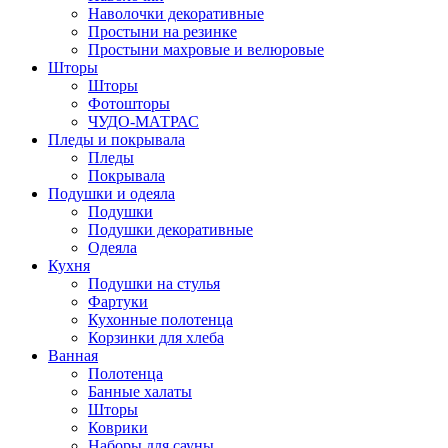
Наволочки декоративные
Простыни на резинке
Простыни махровые и велюровые
Шторы
Шторы
Фотошторы
ЧУДО-МАТРАС
Пледы и покрывала
Пледы
Покрывала
Подушки и одеяла
Подушки
Подушки декоративные
Одеяла
Кухня
Подушки на стулья
Фартуки
Кухонные полотенца
Корзинки для хлеба
Ванная
Полотенца
Банные халаты
Шторы
Коврики
Наборы для сауны