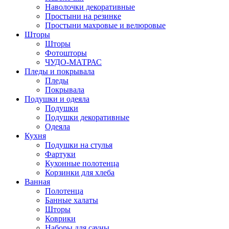
Наволочки декоративные
Простыни на резинке
Простыни махровые и велюровые
Шторы
Шторы
Фотошторы
ЧУДО-МАТРАС
Пледы и покрывала
Пледы
Покрывала
Подушки и одеяла
Подушки
Подушки декоративные
Одеяла
Кухня
Подушки на стулья
Фартуки
Кухонные полотенца
Корзинки для хлеба
Ванная
Полотенца
Банные халаты
Шторы
Коврики
Наборы для сауны