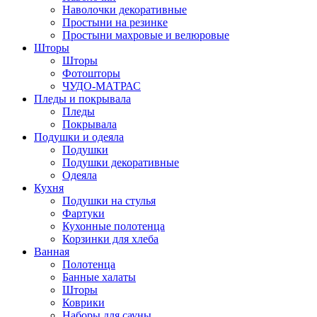
Наволочки декоративные
Простыни на резинке
Простыни махровые и велюровые
Шторы
Шторы
Фотошторы
ЧУДО-МАТРАС
Пледы и покрывала
Пледы
Покрывала
Подушки и одеяла
Подушки
Подушки декоративные
Одеяла
Кухня
Подушки на стулья
Фартуки
Кухонные полотенца
Корзинки для хлеба
Ванная
Полотенца
Банные халаты
Шторы
Коврики
Наборы для сауны