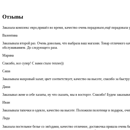
Отзывы
Заказала комплекс евро,пришёл во время, качество очень порадовало,ещё порадовала у
Валентина
Заказывала второй раз. Очень довольна, что выбрала ваш магазин. Товар отличного кач
обслуживанием. До следующего раза.
Марина
Спасибо, все супер! С вами стало теплее))
Саша
Заказывала махровый халат, цвет соответствует, качество на высоте, спасибо за быстр
Даша
Заказывал жене и себе халаты, ну что сказать, мы в восторге. Спасибо! Будем заказыва
Иван
Заказывала тапочки и одеяло, качество на высоте. Положили полотенце в подарок, оч
Лида
Заказала постельное белье со звёздами, качество отличное, доставочка пришла очень быс