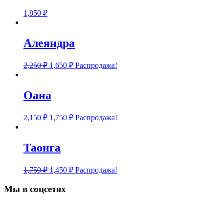
1,850
₽
Алеяндра
2,250
₽
1,650
₽
Распродажа!
Оана
2,150
₽
1,750
₽
Распродажа!
Таонга
1,750
₽
1,450
₽
Распродажа!
Мы в соцсетях