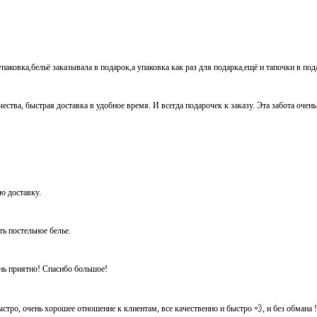
паковка,бельё заказывала в подарок,а упаковка как раз для подарка,ещё и тапочки в по
ества, быстрая доставка в удобное время. И всегда подарочек к заказу. Эта забота очен
ую доставку.
ть постельное белье.
ень приятно! Спасибо большое!
тро, очень хорошее отношение к клиентам, все качественно и быстро 💨, и без обмана ! Ос