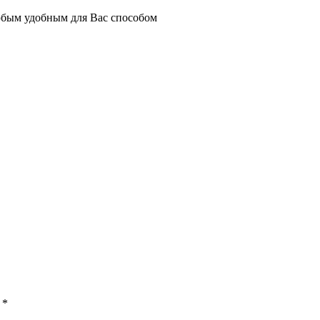
юбым удобным для Вас способом
ы
*