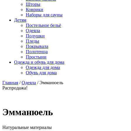
Шторы
Коврики
Наборы для сауны
Детям
Постельное бельё
Одеяла
Подушки
Пледы
Покрывала
Полотенца
Простыни
Одежда и обувь для дома
Одежда для дома
Обувь для дома
Главная
/
Одеяла
/ Эмманюель
Распродажа!
Эмманюель
Натуральные материалы