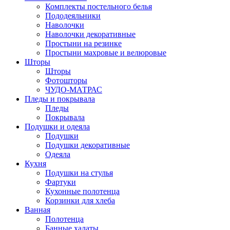
Комплекты постельного белья
Пододеяльники
Наволочки
Наволочки декоративные
Простыни на резинке
Простыни махровые и велюровые
Шторы
Шторы
Фотошторы
ЧУДО-МАТРАС
Пледы и покрывала
Пледы
Покрывала
Подушки и одеяла
Подушки
Подушки декоративные
Одеяла
Кухня
Подушки на стулья
Фартуки
Кухонные полотенца
Корзинки для хлеба
Ванная
Полотенца
Банные халаты