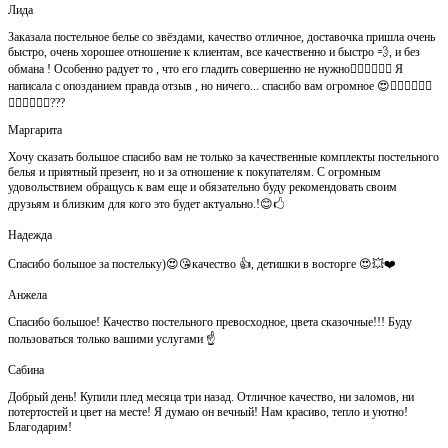
Лида
Заказала постельное белье со звёздами, качество отличное, доставочка пришла очень
быстро, очень хорошее отношение к клиентам, все качественно и быстро 💨, и без
обмана ! Особенно радует то , что его гладить совершенно не нужно👍🏻👍🏻🙈😄 Я
написала с опозданием правда отзыв , но ничего... спасибо вам огромное 😍👍🏻👍🏻👏🏻
👌🏻👌🏻👌🏻???
Маргарита
Хочу сказать большое спасибо вам не только за качественные комплекты постельного
белья и приятный презент, но и за отношение к покупателям. С огромным
удовольствием обращусь к вам еще и обязательно буду рекомендовать своим
друзьям и близким для кого это будет актуально.!😊🖒
Надежда
Спасибо большое за постельку)😍😘качество 👍, детишки в восторге 😍💥❤️
Анжела
Спасибо большое! Качество постельного превосходное, цвета сказочные!!! Буду
пользоваться только вашими услугами ☝️
Сабина
Добрый день! Купили плед месяца три назад. Отличное качество, ни заломов, ни
потертостей и цвет на месте! Я думаю он вечный! Нам красиво, тепло и уютно!
Благодарим!