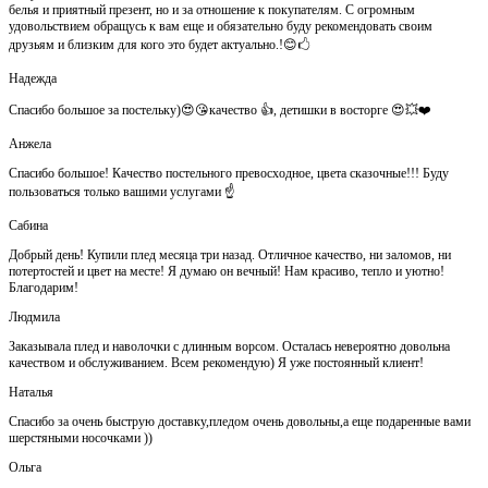
белья и приятный презент, но и за отношение к покупателям. С огромным
удовольствием обращусь к вам еще и обязательно буду рекомендовать своим
друзьям и близким для кого это будет актуально.!😊🖒
Надежда
Спасибо большое за постельку)😍😘качество 👍, детишки в восторге 😍💥❤️
Анжела
Спасибо большое! Качество постельного превосходное, цвета сказочные!!! Буду
пользоваться только вашими услугами ☝️
Сабина
Добрый день! Купили плед месяца три назад. Отличное качество, ни заломов, ни
потертостей и цвет на месте! Я думаю он вечный! Нам красиво, тепло и уютно!
Благодарим!
Людмила
Заказывала плед и наволочки с длинным ворсом. Осталась невероятно довольна
качеством и обслуживанием. Всем рекомендую) Я уже постоянный клиент!
Наталья
Спасибо за очень быструю доставку,пледом очень довольны,а еще подаренные вами
шерстяными носочками ))
Ольга