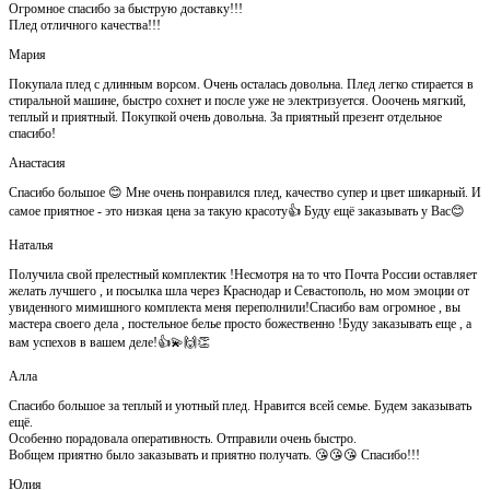
Огромное спасибо за быструю доставку!!!
Плед отличного качества!!!
Мария
Покупала плед с длинным ворсом. Очень осталась довольна. Плед легко стирается в
стиральной машине, быстро сохнет и после уже не электризуется. Ооочень мягкий,
теплый и приятный. Покупкой очень довольна. За приятный презент отдельное
спасибо!
Анастасия
Спасибо большое 😊 Мне очень понравился плед, качество супер и цвет шикарный. И
самое приятное - это низкая цена за такую красоту👍 Буду ещё заказывать у Вас😊
Наталья
Получила свой прелестный комплектик !Несмотря на то что Почта России оставляет
желать лучшего , и посылка шла через Краснодар и Севастополь, но мом эмоции от
увиденного мимишного комплекта меня переполнили!Спасибо вам огромное , вы
мастера своего дела , постельное белье просто божественно !Буду заказывать еще , а
вам успехов в вашем деле!👍💫🙌👏
Алла
Спасибо большое за теплый и уютный плед. Нравится всей семье. Будем заказывать
ещё.
Особенно порадовала оперативность. Отправили очень быстро.
Вобщем приятно было заказывать и приятно получать. 😘😘😘 Спасибо!!!
Юлия