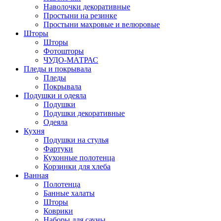
Наволочки декоративные
Простыни на резинке
Простыни махровые и велюровые
Шторы
Шторы
Фотошторы
ЧУДО-МАТРАС
Пледы и покрывала
Пледы
Покрывала
Подушки и одеяла
Подушки
Подушки декоративные
Одеяла
Кухня
Подушки на стулья
Фартуки
Кухонные полотенца
Корзинки для хлеба
Ванная
Полотенца
Банные халаты
Шторы
Коврики
Наборы для сауны