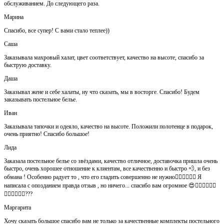
обслуживанием. До следующего раза.
Марина
Спасибо, все супер! С вами стало теплее))
Саша
Заказывала махровый халат, цвет соответствует, качество на высоте, спасибо за
быструю доставку.
Даша
Заказывал жене и себе халаты, ну что сказать, мы в восторге. Спасибо! Будем
заказывать постельное белье.
Иван
Заказывала тапочки и одеяло, качество на высоте. Положили полотенце в подарок,
очень приятно! Спасибо большое!
Лида
Заказала постельное белье со звёздами, качество отличное, доставочка пришла очень
быстро, очень хорошее отношение к клиентам, все качественно и быстро 💨, и без
обмана ! Особенно радует то , что его гладить совершенно не нужно👍🏻👍🏻🙈😄 Я
написала с опозданием правда отзыв , но ничего... спасибо вам огромное 😍👍🏻👍🏻👏🏻
👌🏻👌🏻👌🏻???
Маргарита
Хочу сказать большое спасибо вам не только за качественные комплекты постельного