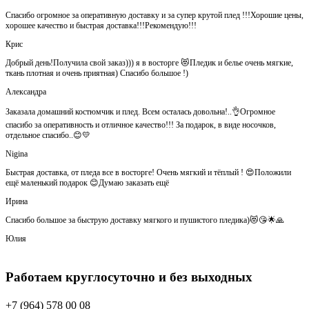
Спасибо огромное за оперативную доставку и за супер крутой плед !!!Хорошие цены,
хорошее качество и быстрая доставка!!!Рекомендую!!!
Крис
Добрый день!Получила свой заказ))) я в восторге 😻Пледик и белье очень мягкие,
ткань плотная и очень приятная) Спасибо большое !)
Александра
Заказала домашний костюмчик и плед. Всем осталась довольна!..👌Огромное
спасибо за оперативность и отличное качество!!! За подарок, в виде носочков,
отдельное спасибо..😊💛
Nigina
Быстрая доставка, от пледа все в восторге! Очень мягкий и тёплый ! 😍Положили
ещё маленький подарок 😊Думаю заказать ещё
Ирина
Спасибо большое за быструю доставку мягкого и пушистого пледика)😻😘🌟🙏
Юлия
Работаем круглосуточно и без выходных
+7 (964) 578 00 08