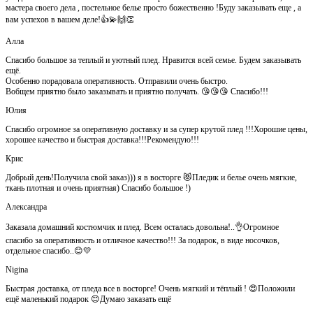
мастера своего дела , постельное белье просто божественно !Буду заказывать еще , а
вам успехов в вашем деле!👍💫🙌👏
Алла
Спасибо большое за теплый и уютный плед. Нравится всей семье. Будем заказывать
ещё.
Особенно порадовала оперативность. Отправили очень быстро.
Вобщем приятно было заказывать и приятно получать. 😘😘😘 Спасибо!!!
Юлия
Спасибо огромное за оперативную доставку и за супер крутой плед !!!Хорошие цены,
хорошее качество и быстрая доставка!!!Рекомендую!!!
Крис
Добрый день!Получила свой заказ))) я в восторге 😻Пледик и белье очень мягкие,
ткань плотная и очень приятная) Спасибо большое !)
Александра
Заказала домашний костюмчик и плед. Всем осталась довольна!..👌Огромное
спасибо за оперативность и отличное качество!!! За подарок, в виде носочков,
отдельное спасибо..😊💛
Nigina
Быстрая доставка, от пледа все в восторге! Очень мягкий и тёплый ! 😍Положили
ещё маленький подарок 😊Думаю заказать ещё