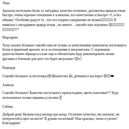
Лида
Заказала постельное белье со звёздами, качество отличное, доставочка пришла очень
быстро, очень хорошее отношение к клиентам, все качественно и быстро 💨, и без
обмана ! Особенно радует то , что его гладить совершенно не нужно👍🏻👍🏻🙈😄 Я
написала с опозданием правда отзыв , но ничего... спасибо вам огромное 😍👍🏻👍🏻👏🏻
👌🏻👌🏻👌🏻???
Маргарита
Хочу сказать большое спасибо вам не только за качественные комплекты постельного
белья и приятный презент, но и за отношение к покупателям. С огромным
удовольствием обращусь к вам еще и обязательно буду рекомендовать своим
друзьям и близким для кого это будет актуально.!😊🖒
Надежда
Спасибо большое за постельку)😍😘качество 👍, детишки в восторге 😍💥❤️
Анжела
Спасибо большое! Качество постельного превосходное, цвета сказочные!!! Буду
пользоваться только вашими услугами ☝️
Сабина
Добрый день! Купили плед месяца три назад. Отличное качество, ни заломов, ни
потертостей и цвет на месте! Я думаю он вечный! Нам красиво, тепло и уютно!
Благодарим!