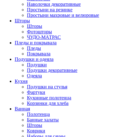
Наволочки декоративные
Простыни на резинке
Простыни махровые и велюровые
Шторы
Шторы
Фотошторы
ЧУДО-МАТРАС
Пледы и покрывала
Пледы
Покрывала
Подушки и одеяла
Подушки
Подушки декоративные
Одеяла
Кухня
Подушки на стулья
Фартуки
Кухонные полотенца
Корзинки для хлеба
Ванная
Полотенца
Банные халаты
Шторы
Коврики
Наборы для сауны