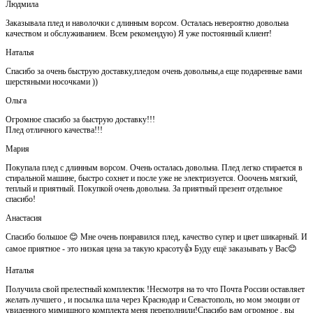
Людмила
Заказывала плед и наволочки с длинным ворсом. Осталась невероятно довольна
качеством и обслуживанием. Всем рекомендую) Я уже постоянный клиент!
Наталья
Спасибо за очень быструю доставку,пледом очень довольны,а еще подаренные вами
шерстяными носочками ))
Ольга
Огромное спасибо за быструю доставку!!!
Плед отличного качества!!!
Мария
Покупала плед с длинным ворсом. Очень осталась довольна. Плед легко стирается в
стиральной машине, быстро сохнет и после уже не электризуется. Ооочень мягкий,
теплый и приятный. Покупкой очень довольна. За приятный презент отдельное
спасибо!
Анастасия
Спасибо большое 😊 Мне очень понравился плед, качество супер и цвет шикарный. И
самое приятное - это низкая цена за такую красоту👍 Буду ещё заказывать у Вас😊
Наталья
Получила свой прелестный комплектик !Несмотря на то что Почта России оставляет
желать лучшего , и посылка шла через Краснодар и Севастополь, но мом эмоции от
увиденного мимишного комплекта меня переполнили!Спасибо вам огромное , вы