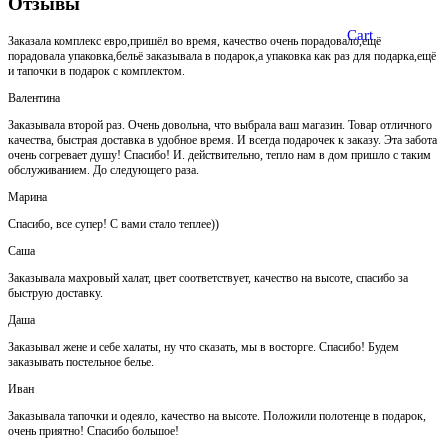
Отзывы
Cart
Заказала комплекс евро,пришёл во время, качество очень порадовало,ещё
порадовала упаковка,бельё заказывала в подарок,а упаковка как раз для подарка,ещё
и тапочки в подарок с комплектом.
Валентина
Заказывала второй раз. Очень довольна, что выбрала ваш магазин. Товар отличного
качества, быстрая доставка в удобное время. И всегда подарочек к заказу. Эта забота
очень согревает душу! Спасибо! И. действительно, тепло нам в дом пришло с таким
обслуживанием. До следующего раза.
Марина
Спасибо, все супер! С вами стало теплее))
Саша
Заказывала махровый халат, цвет соответствует, качество на высоте, спасибо за
быструю доставку.
Даша
Заказывал жене и себе халаты, ну что сказать, мы в восторге. Спасибо! Будем
заказывать постельное белье.
Иван
Заказывала тапочки и одеяло, качество на высоте. Положили полотенце в подарок,
очень приятно! Спасибо большое!