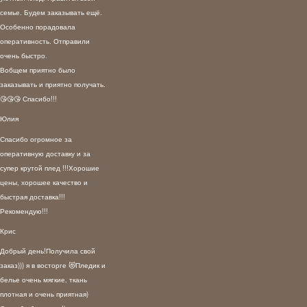
семье. Будем заказывать ещё.
Особенно порадовала
оперативность. Отправили
очень быстро.
Вобщем приятно было
заказывать и приятно получать.
😘😘😘 Спасибо!!!
Юлия
Спасибо огромное за
оперативную доставку и за
супер крутой плед !!!Хорошие
цены, хорошее качество и
быстрая доставка!!!
Рекомендую!!!
Крис
Добрый день!Получила свой
заказ))) я в восторге 😻Пледик и
белье очень мягкие, ткань
плотная и очень приятная)