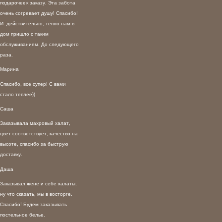
подарочек к заказу. Эта забота
очень согревает душу! Спасибо!
И. действительно, тепло нам в
дом пришло с таким
обслуживанием. До следующего
раза.
Марина
Спасибо, все супер! С вами
стало теплее))
Саша
Заказывала махровый халат,
цвет соответствует, качество на
высоте, спасибо за быструю
доставку.
Даша
Заказывал жене и себе халаты,
ну что сказать, мы в восторге.
Спасибо! Будем заказывать
постельное белье.