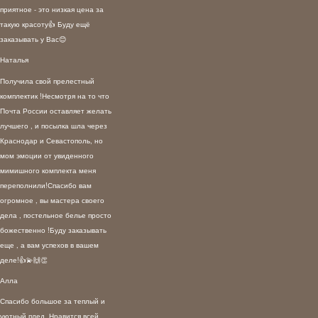
приятное - это низкая цена за
такую красоту👍 Буду ещё
заказывать у Вас😊
Наталья
Получила свой прелестный
комплектик !Несмотря на то что
Почта России оставляет желать
лучшего , и посылка шла через
Краснодар и Севастополь, но
мом эмоции от увиденного
мимишного комплекта меня
переполнили!Спасибо вам
огромное , вы мастера своего
дела , постельное белье просто
божественно !Буду заказывать
еще , а вам успехов в вашем
деле!👍💫🙌👏
Алла
Спасибо большое за теплый и
уютный плед. Нравится всей