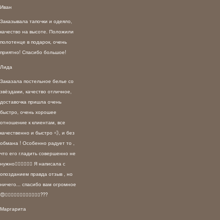
Иван
Заказывала тапочки и одеяло,
качество на высоте. Положили
полотенце в подарок, очень
приятно! Спасибо большое!
Лида
Заказала постельное белье со
звёздами, качество отличное,
доставочка пришла очень
быстро, очень хорошее
отношение к клиентам, все
качественно и быстро 💨, и без
обмана ! Особенно радует то ,
что его гладить совершенно не
нужно👍🏻👍🏻🙈😄 Я написала с
опозданием правда отзыв , но
ничего... спасибо вам огромное
😍👍🏻👍🏻👏🏻👌🏻👌🏻👌🏻???
Маргарита