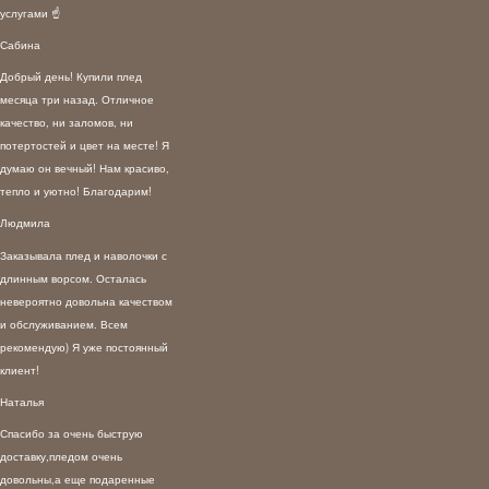
услугами ☝️
Сабина
Добрый день! Купили плед
месяца три назад. Отличное
качество, ни заломов, ни
потертостей и цвет на месте! Я
думаю он вечный! Нам красиво,
тепло и уютно! Благодарим!
Людмила
Заказывала плед и наволочки с
длинным ворсом. Осталась
невероятно довольна качеством
и обслуживанием. Всем
рекомендую) Я уже постоянный
клиент!
Наталья
Спасибо за очень быструю
доставку,пледом очень
довольны,а еще подаренные