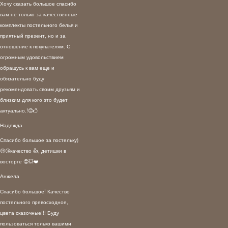
Хочу сказать большое спасибо
вам не только за качественные
комплекты постельного белья и
приятный презент, но и за
отношение к покупателям. С
огромным удовольствием
обращусь к вам еще и
обязательно буду
рекомендовать своим друзьям и
близким для кого это будет
актуально.!😊🖒
Надежда
Спасибо большое за постельку)
😍😘качество 👍, детишки в
восторге 😍💥❤️
Анжела
Спасибо большое! Качество
постельного превосходное,
цвета сказочные!!! Буду
пользоваться только вашими