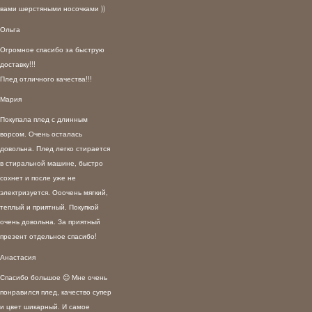
вами шерстяными носочками ))
Ольга
Огромное спасибо за быструю
доставку!!!
Плед отличного качества!!!
Мария
Покупала плед с длинным
ворсом. Очень осталась
довольна. Плед легко стирается
в стиральной машине, быстро
сохнет и после уже не
электризуется. Ооочень мягкий,
теплый и приятный. Покупкой
очень довольна. За приятный
презент отдельное спасибо!
Анастасия
Спасибо большое 😊 Мне очень
понравился плед, качество супер
и цвет шикарный. И самое