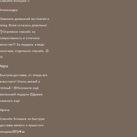
Спасибо большое !)
Александра
Заказала домашний костюмчик и
плед. Всем осталась довольна!..
👌Огромное спасибо за
оперативность и отличное
качество!!! За подарок, в виде
носочков, отдельное спасибо..😊
💛
Nigina
Быстрая доставка, от пледа все
в восторге! Очень мягкий и
тёплый ! 😍Положили ещё
маленький подарок 😊Думаю
заказать ещё
Ирина
Спасибо большое за быструю
доставку мягкого и пушистого
пледика)😻😘🌟🙏