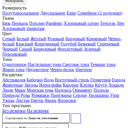
Фильтровать
Размерность
Полутороспальное
Двуспальное
Евро
Семейное (2 пододеял)
Ткань
Бязь
Перкаль
Поплин
Ранфорс
Хлопковый сатин
Тенсель
Лён
Хлопковый трикотаж
Цвет
Серый
Белый
Жёлтый
Розовый
Бордовый
Кремовый
Чёрно-
белый
Красный
Коричневый
Голубой
Бежевый
Сиреневый
Черный
Синий
Бирюзовый
Фиолетовый
Зеленый
Персиковый
Тона
Однотонное
Пастельные тона
Светлые тона
Темные тона
Яркие тона
Двуцветное
Чёрно-белое
Цветное
Расцветки
Абстракция
Бабочки
Вода
Восточный стиль
Геометрия
Города
Животные
Звезды
Иероглифы
Квадрат
Клетка
Круги
Лошади
Люди
Маки
Морская тема
Надпись
Орнамент
Полосы
Природа
Розы
Ромашки
Пингвины
Сердце
Тюльпаны
Узор
Узоры
Листья
Цветы
Якорь
Японское
Тип простыни
Без резинки
На резинке
Сортировать по
Заказ по умолчанию
Сортировать
товары