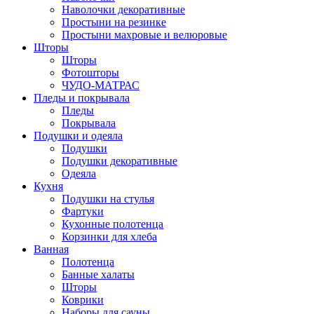
Наволочки декоративные
Простыни на резинке
Простыни махровые и велюровые
Шторы
Шторы
Фотошторы
ЧУДО-МАТРАС
Пледы и покрывала
Пледы
Покрывала
Подушки и одеяла
Подушки
Подушки декоративные
Одеяла
Кухня
Подушки на стулья
Фартуки
Кухонные полотенца
Корзинки для хлеба
Ванная
Полотенца
Банные халаты
Шторы
Коврики
Наборы для сауны