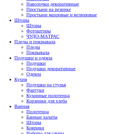
Наволочки декоративные
Простыни на резинке
Простыни махровые и велюровые
Шторы
Шторы
Фотошторы
ЧУДО-МАТРАС
Пледы и покрывала
Пледы
Покрывала
Подушки и одеяла
Подушки
Подушки декоративные
Одеяла
Кухня
Подушки на стулья
Фартуки
Кухонные полотенца
Корзинки для хлеба
Ванная
Полотенца
Банные халаты
Шторы
Коврики
Наборы для сауны