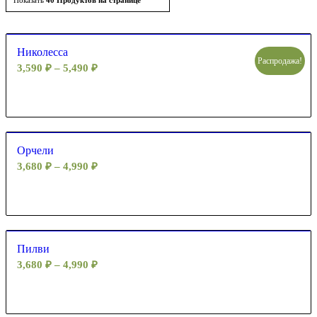
Показать
40 Продуктов на странице
по
возрастанию
Николесса
Распродажа!
3,590
₽
–
5,490
₽
Орчели
3,680
₽
–
4,990
₽
Пилви
3,680
₽
–
4,990
₽