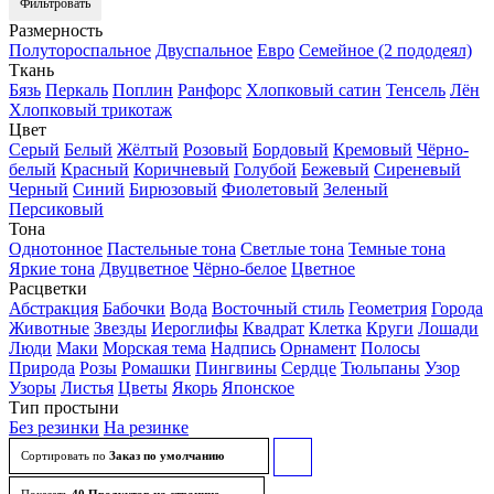
Фильтровать
Размерность
Полутороспальное
Двуспальное
Евро
Семейное (2 пододеял)
Ткань
Бязь
Перкаль
Поплин
Ранфорс
Хлопковый сатин
Тенсель
Лён
Хлопковый трикотаж
Цвет
Серый
Белый
Жёлтый
Розовый
Бордовый
Кремовый
Чёрно-
белый
Красный
Коричневый
Голубой
Бежевый
Сиреневый
Черный
Синий
Бирюзовый
Фиолетовый
Зеленый
Персиковый
Тона
Однотонное
Пастельные тона
Светлые тона
Темные тона
Яркие тона
Двуцветное
Чёрно-белое
Цветное
Расцветки
Абстракция
Бабочки
Вода
Восточный стиль
Геометрия
Города
Животные
Звезды
Иероглифы
Квадрат
Клетка
Круги
Лошади
Люди
Маки
Морская тема
Надпись
Орнамент
Полосы
Природа
Розы
Ромашки
Пингвины
Сердце
Тюльпаны
Узор
Узоры
Листья
Цветы
Якорь
Японское
Тип простыни
Без резинки
На резинке
Сортировать по
Заказ по умолчанию
Сортировать
товары