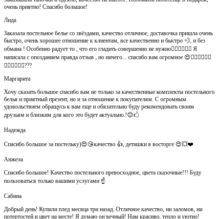
очень приятно! Спасибо большое!
Лида
Заказала постельное белье со звёздами, качество отличное, доставочка пришла очень
быстро, очень хорошее отношение к клиентам, все качественно и быстро 💨, и без
обмана ! Особенно радует то , что его гладить совершенно не нужно👍🏻👍🏻🙈😄 Я
написала с опозданием правда отзыв , но ничего... спасибо вам огромное 😍👍🏻👍🏻👏🏻
👌🏻👌🏻👌🏻???
Маргарита
Хочу сказать большое спасибо вам не только за качественные комплекты постельного
белья и приятный презент, но и за отношение к покупателям. С огромным
удовольствием обращусь к вам еще и обязательно буду рекомендовать своим
друзьям и близким для кого это будет актуально.!😊🖒
Надежда
Спасибо большое за постельку)😍😘качество 👍, детишки в восторге 😍💥❤️
Анжела
Спасибо большое! Качество постельного превосходное, цвета сказочные!!! Буду
пользоваться только вашими услугами ☝️
Сабина
Добрый день! Купили плед месяца три назад. Отличное качество, ни заломов, ни
потертостей и цвет на месте! Я думаю он вечный! Нам красиво, тепло и уютно!