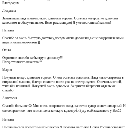
Благодарим!
Людмила
Заказывала плед и наволочки с длинным ворсом. Осталась невероятно довольна
качеством и обслуживанием. Всем рекомендую) Я уже постоянный клиент!
Наталья
Спасибо за очень быструю доставку,пледом очень довольны,а еще подаренные вами
шерстяными носочками ))
Ольга
Огромное спасибо за быструю доставку!!!
Плед отличного качества!!!
Мария
Покупала плед с длинным ворсом. Очень осталась довольна. Плед легко стирается в
стиральной машине, быстро сохнет и после уже не электризуется. Ооочень мягкий,
теплый и приятный. Покупкой очень довольна. За приятный презент отдельное
спасибо!
Анастасия
Спасибо большое 😊 Мне очень понравился плед, качество супер и цвет шикарный. И
самое приятное - это низкая цена за такую красоту👍 Буду ещё заказывать у Вас😊
Наталья
Получила свой прелестный комплектик !Несмотря на то что Почта России оставляет