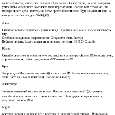
желать лучшего , и посылка шла через Краснодар и Севастополь, но мом эмоции от
увиденного мимишного комплекта меня переполнили!Спасибо вам огромное , вы
мастера своего дела , постельное белье просто божественно !Буду заказывать еще , а
вам успехов в вашем деле!👍💫🙌👏
Алла
Спасибо большое за теплый и уютный плед. Нравится всей семье. Будем заказывать
ещё.
Особенно порадовала оперативность. Отправили очень быстро.
Вобщем приятно было заказывать и приятно получать. 😘😘😘 Спасибо!!!
Юлия
Спасибо огромное за оперативную доставку и за супер крутой плед !!!Хорошие цены,
хорошее качество и быстрая доставка!!!Рекомендую!!!
Крис
Добрый день!Получила свой заказ))) я в восторге 😻Пледик и белье очень мягкие,
ткань плотная и очень приятная) Спасибо большое !)
Александра
Заказала домашний костюмчик и плед. Всем осталась довольна!..👌Огромное
спасибо за оперативность и отличное качество!!! За подарок, в виде носочков,
отдельное спасибо..😊💛
Nigina
Быстрая доставка, от пледа все в восторге! Очень мягкий и тёплый ! 😍Положили