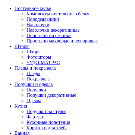
Постельное белье
Комплекты постельного белья
Пододеяльники
Наволочки
Наволочки декоративные
Простыни на резинке
Простыни махровые и велюровые
Шторы
Шторы
Фотошторы
ЧУДО-МАТРАС
Пледы и покрывала
Пледы
Покрывала
Подушки и одеяла
Подушки
Подушки декоративные
Одеяла
Кухня
Подушки на стулья
Фартуки
Кухонные полотенца
Корзинки для хлеба
Ванная