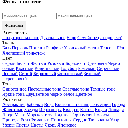
Фильтр по цене
Фильтровать
Размерность
Полутороспальное
Двуспальное
Евро
Семейное (2 пододеял)
Ткань
Бязь
Перкаль
Поплин
Ранфорс
Хлопковый сатин
Тенсель
Лён
Хлопковый трикотаж
Цвет
Серый
Белый
Жёлтый
Розовый
Бордовый
Кремовый
Чёрно-
белый
Красный
Коричневый
Голубой
Бежевый
Сиреневый
Черный
Синий
Бирюзовый
Фиолетовый
Зеленый
Персиковый
Тона
Однотонное
Пастельные тона
Светлые тона
Темные тона
Яркие тона
Двуцветное
Чёрно-белое
Цветное
Расцветки
Абстракция
Бабочки
Вода
Восточный стиль
Геометрия
Города
Животные
Звезды
Иероглифы
Квадрат
Клетка
Круги
Лошади
Люди
Маки
Морская тема
Надпись
Орнамент
Полосы
Природа
Розы
Ромашки
Пингвины
Сердце
Тюльпаны
Узор
Узоры
Листья
Цветы
Якорь
Японское