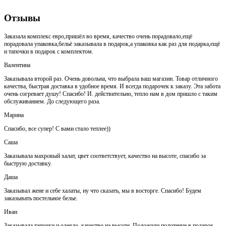
Отзывы
Заказала комплекс евро,пришёл во время, качество очень порадовало,ещё
порадовала упаковка,бельё заказывала в подарок,а упаковка как раз для подарка,ещё
и тапочки в подарок с комплектом.
Валентина
Заказывала второй раз. Очень довольна, что выбрала ваш магазин. Товар отличного
качества, быстрая доставка в удобное время. И всегда подарочек к заказу. Эта забота
очень согревает душу! Спасибо! И. действительно, тепло нам в дом пришло с таким
обслуживанием. До следующего раза.
Марина
Спасибо, все супер! С вами стало теплее))
Саша
Заказывала махровый халат, цвет соответствует, качество на высоте, спасибо за
быструю доставку.
Даша
Заказывал жене и себе халаты, ну что сказать, мы в восторге. Спасибо! Будем
заказывать постельное белье.
Иван
Заказывала тапочки и одеяло, качество на высоте. Положили полотенце в подарок,