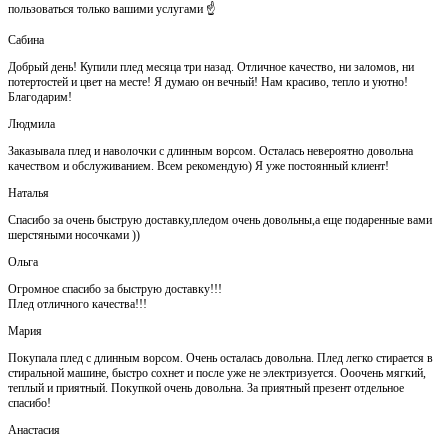
пользоваться только вашими услугами ☝️
Сабина
Добрый день! Купили плед месяца три назад. Отличное качество, ни заломов, ни
потертостей и цвет на месте! Я думаю он вечный! Нам красиво, тепло и уютно!
Благодарим!
Людмила
Заказывала плед и наволочки с длинным ворсом. Осталась невероятно довольна
качеством и обслуживанием. Всем рекомендую) Я уже постоянный клиент!
Наталья
Спасибо за очень быструю доставку,пледом очень довольны,а еще подаренные вами
шерстяными носочками ))
Ольга
Огромное спасибо за быструю доставку!!!
Плед отличного качества!!!
Мария
Покупала плед с длинным ворсом. Очень осталась довольна. Плед легко стирается в
стиральной машине, быстро сохнет и после уже не электризуется. Ооочень мягкий,
теплый и приятный. Покупкой очень довольна. За приятный презент отдельное
спасибо!
Анастасия