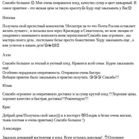
Спасибо большое 😊 Мне очень понравился плед, качество супер и цвет шикарный. И
самое приятное - это низкая цена за такую красоту👍 Буду ещё заказывать у Вас😊
Наталья
Получила свой прелестный комплектик !Несмотря на то что Почта России оставляет
желать лучшего , и посылка шла через Краснодар и Севастополь, но мом эмоции от
увиденного мимишного комплекта меня переполнили!Спасибо вам огромное , вы
мастера своего дела , постельное белье просто божественно !Буду заказывать еще , а
вам успехов в вашем деле!👍💫🙌👏
Алла
Спасибо большое за теплый и уютный плед. Нравится всей семье. Будем заказывать
ещё.
Особенно порадовала оперативность. Отправили очень быстро.
Вобщем приятно было заказывать и приятно получать. 😘😘😘 Спасибо!!!
Юлия
Спасибо огромное за оперативную доставку и за супер крутой плед !!!Хорошие цены,
хорошее качество и быстрая доставка!!!Рекомендую!!!
Крис
Добрый день!Получила свой заказ))) я в восторге 😻Пледик и белье очень мягкие,
ткань плотная и очень приятная) Спасибо большое !)
Александра
Заказала домашний костюмчик и плед. Всем осталась довольна!..👌Огромное