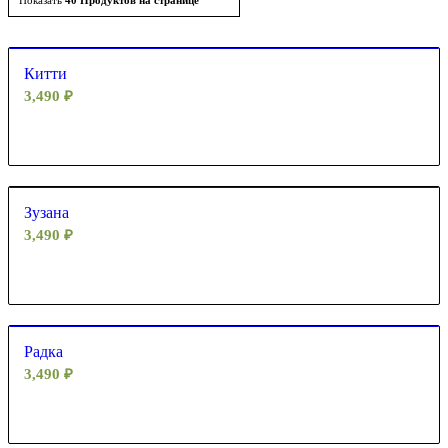
Показать
40 Продуктов на странице
по
возрастанию
Китти
3,490
₽
Зузана
3,490
₽
Радка
3,490
₽