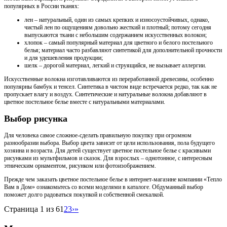
популярных в России тканях:
лен – натуральный, один из самых крепких и износоустойчивых, однако,
чистый лен по ощущениям довольно жесткий и плотный; потому сегодня
выпускаются ткани с небольшим содержанием искусственных волокон;
хлопок – самый популярный материал для цветного и белого постельного
белья; материал часто разбавляют синтетикой для дополнительной прочности
и для удешевления продукции;
шелк – дорогой материал, легкий и струящийся, не вызывает аллергии.
Искусственные волокна изготавливаются из переработанной древесины, особенно
популярны бамбук и тенсел. Синтетика в чистом виде встречается редко, так как не
пропускает влагу и воздух. Синтетические и натуральные волокна добавляют в
цветное постельное белье вместе с натуральными материалами.
Выбор рисунка
Для человека самое сложное-сделать правильную покупку при огромном
разнообразии выбора. Выбор цвета зависит от цели использования, пола будущего
хозяина и возраста. Для детей существует цветное постельное белье с красивыми
рисунками из мультфильмов и сказок. Для взрослых – однотонное, с интересным
этническим орнаментом, рисунком или фотоизображением.
Прежде чем заказать цветное постельное белье в интернет-магазине компании «Тепло
Вам в Дом» ознакомьтесь со всеми моделями в каталоге. Обдуманный выбор
поможет долго радоваться покупкой и собственной смекалкой.
Страница 1 из 6
1
2
3
›
»