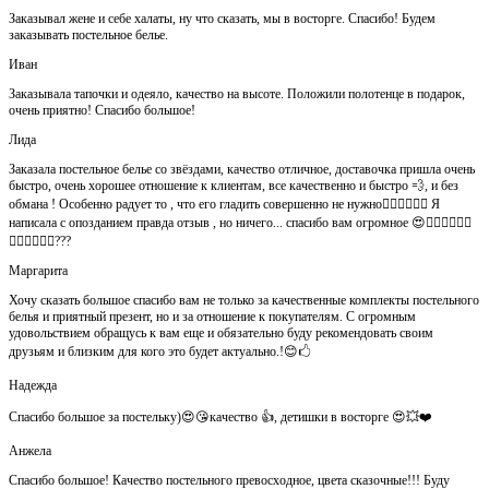
Заказывал жене и себе халаты, ну что сказать, мы в восторге. Спасибо! Будем
заказывать постельное белье.
Иван
Заказывала тапочки и одеяло, качество на высоте. Положили полотенце в подарок,
очень приятно! Спасибо большое!
Лида
Заказала постельное белье со звёздами, качество отличное, доставочка пришла очень
быстро, очень хорошее отношение к клиентам, все качественно и быстро 💨, и без
обмана ! Особенно радует то , что его гладить совершенно не нужно👍🏻👍🏻🙈😄 Я
написала с опозданием правда отзыв , но ничего... спасибо вам огромное 😍👍🏻👍🏻👏🏻
👌🏻👌🏻👌🏻???
Маргарита
Хочу сказать большое спасибо вам не только за качественные комплекты постельного
белья и приятный презент, но и за отношение к покупателям. С огромным
удовольствием обращусь к вам еще и обязательно буду рекомендовать своим
друзьям и близким для кого это будет актуально.!😊🖒
Надежда
Спасибо большое за постельку)😍😘качество 👍, детишки в восторге 😍💥❤️
Анжела
Спасибо большое! Качество постельного превосходное, цвета сказочные!!! Буду