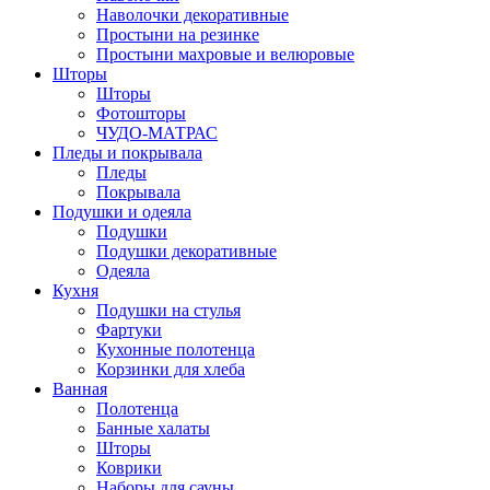
Наволочки декоративные
Простыни на резинке
Простыни махровые и велюровые
Шторы
Шторы
Фотошторы
ЧУДО-МАТРАС
Пледы и покрывала
Пледы
Покрывала
Подушки и одеяла
Подушки
Подушки декоративные
Одеяла
Кухня
Подушки на стулья
Фартуки
Кухонные полотенца
Корзинки для хлеба
Ванная
Полотенца
Банные халаты
Шторы
Коврики
Наборы для сауны